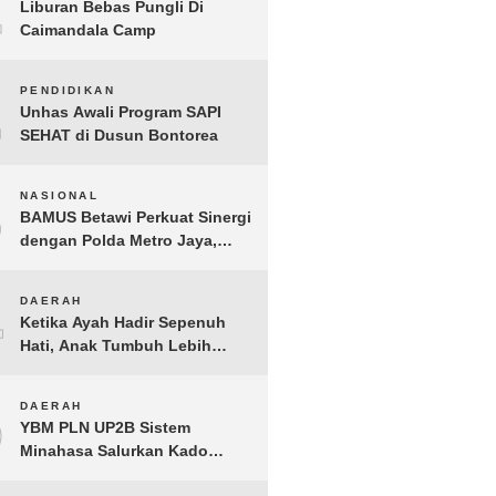
1
Liburan Bebas Pungli Di
Caimandala Camp
2
PENDIDIKAN
Unhas Awali Program SAPI
SEHAT di Dusun Bontorea
3
NASIONAL
BAMUS Betawi Perkuat Sinergi
dengan Polda Metro Jaya,
Tegaskan Komitmen Menjaga
Jakarta Aman, Damai, dan
4
DAERAH
Kondusif Jelang HUT ke-81
Ketika Ayah Hadir Sepenuh
Republik Indonesia
Hati, Anak Tumbuh Lebih
Berani: Kisah Hangat
BERGEMA di Palembang
5
DAERAH
YBM PLN UP2B Sistem
Minahasa Salurkan Kado
Muharram 1448 H bagi 45