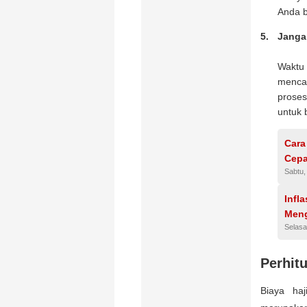
Anda b
Janga
Waktu
menca
proses
untuk 
Cara
Cepa
Sabtu,
Inf
Men
Selasa
Perhit
Biaya haj