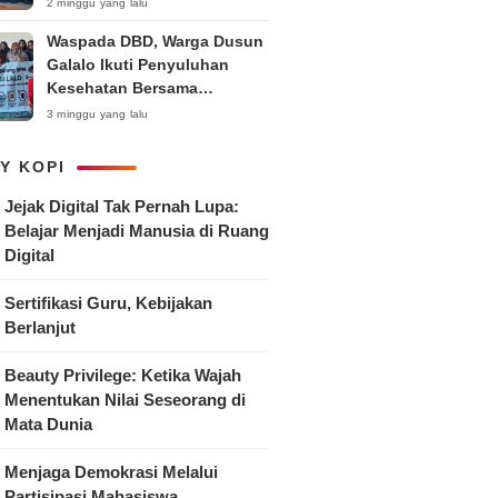
Anak
2 minggu yang lalu
Waspada DBD, Warga Dusun
Galalo Ikuti Penyuluhan
Kesehatan Bersama
Mahasiswa Pemberdayaan
3 minggu yang lalu
Masyarakat R-15 UNTAG
Surabaya 2026
Y KOPI
Jejak Digital Tak Pernah Lupa:
Belajar Menjadi Manusia di Ruang
Digital
Sertifikasi Guru, Kebijakan
Berlanjut
Beauty Privilege: Ketika Wajah
Menentukan Nilai Seseorang di
Mata Dunia
Menjaga Demokrasi Melalui
Partisipasi Mahasiswa