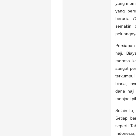
yang memba
yang beru
berusia 7
semakin 
peluangnya
Persiapan
haji. Bia
merasa ke
sangat pe
terkumpul
biasa, in
dana haji
menjadi p
Selain itu
Setiap ba
seperti T
Indonesia