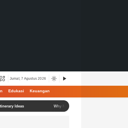
Jumat, 7 Agustus 2026
an
Edukasi
Keuangan
 Ideas
Why North Bali Is Becoming the Favorite Destinati