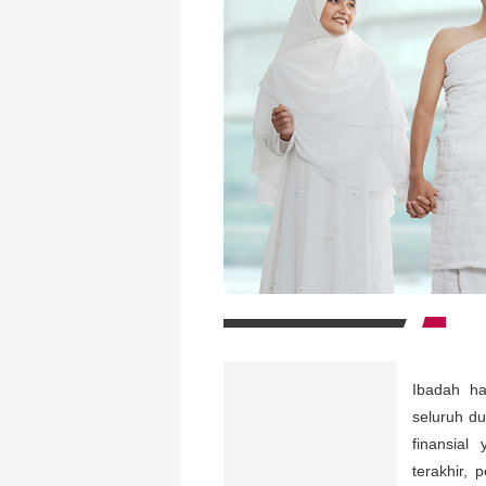
Ibadah ha
seluruh d
finansia
terakhir,