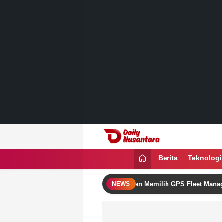
Lewati
ke
konten
Daily Nusantara
Menyajikan Fakta, Menginspirasi Ban
Berita
Teknologi
gkatkan Omzet Bisnis Logistik dengan Memilih GPS Fleet Management 
NEWS