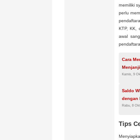
memiliki s
perlu mem
pendaftar
KTP, KK, 
awal sang
pendaftara
Cara Men
Menjanj
Kamis, 9 O
Saldo W
dengan
Rabu, 8 Ok
Tips C
Menyiapka