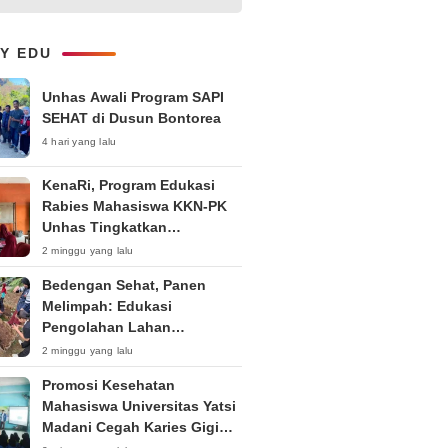
Kepemudaan “Peran Strategis
Pemuda dalam Upaya Bela
Negara di Era Post-Truth”
LY EDU
Unhas Awali Program SAPI
SEHAT di Dusun Bontorea
4 hari yang lalu
KenaRi, Program Edukasi
Rabies Mahasiswa KKN-PK
Unhas Tingkatkan
Kesadaran Siswa SD Negeri 4
2 minggu yang lalu
Maccorawalie
Bedengan Sehat, Panen
Melimpah: Edukasi
Pengolahan Lahan
Bedengan Organik bagi KWT
2 minggu yang lalu
dan Ibu PKK RT 04 RW 01
Promosi Kesehatan
Kelurahan Pakintelan
Mahasiswa Universitas Yatsi
Madani Cegah Karies Gigi