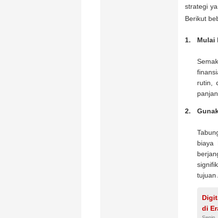
strategi y
Berikut be
Mulai
Semak
finans
rutin,
panjan
Gunak
Tabun
biaya 
berjan
signif
tujuan
Digi
di Er
Senin,