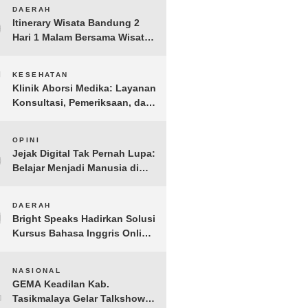
Anak Yatim dan Dhuafa
6
DAERAH
Tomohon
Itinerary Wisata Bandung 2
Hari 1 Malam Bersama Wisata
Happy
7
KESEHATAN
Klinik Aborsi Medika: Layanan
Konsultasi, Pemeriksaan, dan
Klinik Kuret di Jakarta Pusat
8
OPINI
Jejak Digital Tak Pernah Lupa:
Belajar Menjadi Manusia di
Ruang Digital
9
DAERAH
Bright Speaks Hadirkan Solusi
Kursus Bahasa Inggris Online
1-on-1 Interaktif untuk
Tingkatkan Kepercayaan Diri
10
NASIONAL
Bicara
GEMA Keadilan Kab.
Tasikmalaya Gelar Talkshow