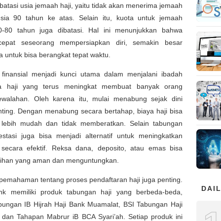
tasi usia jemaah haji, yaitu tidak akan menerima jemaah
sia 90 tahun ke atas. Selain itu, kuota untuk jemaah
0-80 tahun juga dibatasi. Hal ini menunjukkan bahwa
cepat seseorang mempersiapkan diri, semakin besar
 untuk bisa berangkat tepat waktu.
 finansial menjadi kunci utama dalam menjalani ibadah
ya haji yang terus meningkat membuat banyak orang
walahan. Oleh karena itu, mulai menabung sejak dini
nting. Dengan menabung secara bertahap, biaya haji bisa
 lebih mudah dan tidak memberatkan. Selain tabungan
vestasi juga bisa menjadi alternatif untuk meningkatkan
 secara efektif. Reksa dana, deposito, atau emas bisa
ilihan yang aman dan menguntungkan.
, pemahaman tentang proses pendaftaran haji juga penting.
DAIL
nk memiliki produk tabungan haji yang berbeda-beda,
abungan IB Hijrah Haji Bank Muamalat, BSI Tabungan Haji
, dan Tahapan Mabrur iB BCA Syari’ah. Setiap produk ini