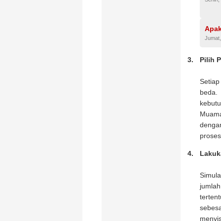
Apak
Jumat,
Pilih
Setia
beda.
kebut
Muamal
denga
proses
Lakuk
Simula
jumla
terten
sebes
menyis