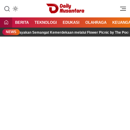
Lewati
ke
Menyajikan Fakta, Menginspirasi
Daily Nusantara
konten
Bangsa
BERITA
TEKNOLOGI
EDUKASI
OLAHRAGA
KEUANG
NEWS
ra Rayakan Semangat Kemerdekaan melalui Flower Picnic by The Pool – Bloo