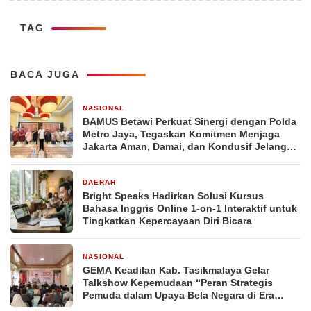
TAG
BACA JUGA
NASIONAL
2 hari yang lalu
BAMUS Betawi Perkuat Sinergi dengan Polda
Metro Jaya, Tegaskan Komitmen Menjaga
Jakarta Aman, Damai, dan Kondusif Jelang
HUT ke-81 Republik Indonesia
DAERAH
2 hari yang lalu
Bright Speaks Hadirkan Solusi Kursus
Bahasa Inggris Online 1-on-1 Interaktif untuk
Tingkatkan Kepercayaan Diri Bicara
NASIONAL
3 hari yang lalu
GEMA Keadilan Kab. Tasikmalaya Gelar
Talkshow Kepemudaan “Peran Strategis
Pemuda dalam Upaya Bela Negara di Era
Post-Truth”