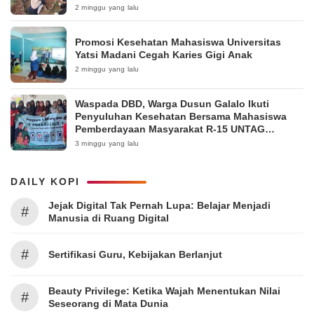
Pakintelan
2 minggu yang lalu
Promosi Kesehatan Mahasiswa Universitas
Yatsi Madani Cegah Karies Gigi Anak
2 minggu yang lalu
Waspada DBD, Warga Dusun Galalo Ikuti
Penyuluhan Kesehatan Bersama Mahasiswa
Pemberdayaan Masyarakat R-15 UNTAG
Surabaya 2026
3 minggu yang lalu
DAILY KOPI
Jejak Digital Tak Pernah Lupa: Belajar Menjadi
#
Manusia di Ruang Digital
#
Sertifikasi Guru, Kebijakan Berlanjut
Beauty Privilege: Ketika Wajah Menentukan Nilai
#
Seseorang di Mata Dunia