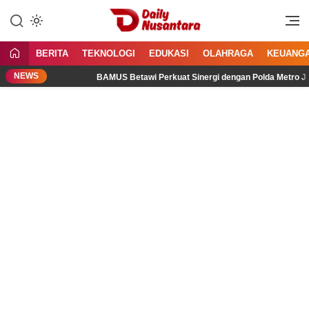
Lewati
ke
Menyajikan Fakta, Menginspirasi
Daily Nusantara
konten
Bangsa
BERITA
TEKNOLOGI
EDUKASI
OLAHRAGA
KEUANG
NEWS
BAMUS Betawi Perkuat Sinergi dengan Polda Metro Jaya, Teg