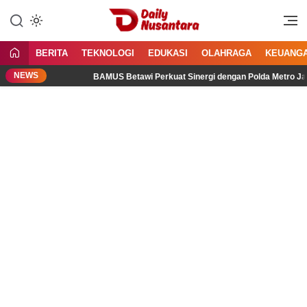
Lewati
ke
Menyajikan Fakta, Menginspirasi
Daily Nusantara
konten
Bangsa
BERITA
TEKNOLOGI
EDUKASI
OLAHRAGA
KEUANG
NEWS
BAMUS Betawi Perkuat Sinergi dengan Polda Metro Jaya, Te