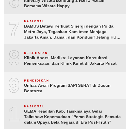
6
Itinerary Wisata Bandung 2 Hari 1 Malam
Bersama Wisata Happy
7
NASIONAL
BAMUS Betawi Perkuat Sinergi dengan Polda
Metro Jaya, Tegaskan Komitmen Menjaga
Jakarta Aman, Damai, dan Kondusif Jelang HUT
ke-81 Republik Indonesia
8
KESEHATAN
Klinik Aborsi Medika: Layanan Konsultasi,
Pemeriksaan, dan Klinik Kuret di Jakarta Pusat
9
PENDIDIKAN
Unhas Awali Program SAPI SEHAT di Dusun
Bontorea
10
NASIONAL
GEMA Keadilan Kab. Tasikmalaya Gelar
Talkshow Kepemudaan “Peran Strategis Pemuda
dalam Upaya Bela Negara di Era Post-Truth”