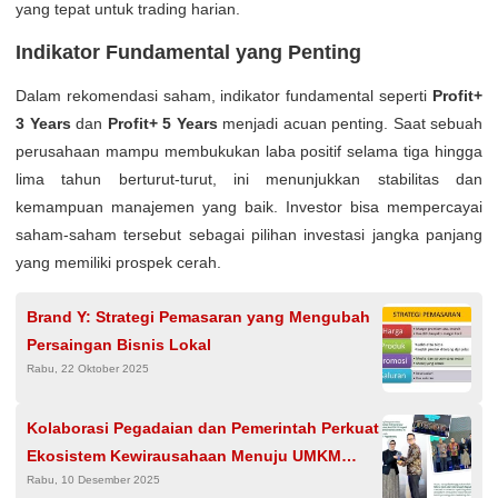
yang tepat untuk trading harian.
Indikator Fundamental yang Penting
Dalam rekomendasi saham, indikator fundamental seperti
Profit+
3 Years
dan
Profit+ 5 Years
menjadi acuan penting. Saat sebuah
perusahaan mampu membukukan laba positif selama tiga hingga
lima tahun berturut-turut, ini menunjukkan stabilitas dan
kemampuan manajemen yang baik. Investor bisa mempercayai
saham-saham tersebut sebagai pilihan investasi jangka panjang
yang memiliki prospek cerah.
Brand Y: Strategi Pemasaran yang Mengubah
Persaingan Bisnis Lokal
Rabu, 22 Oktober 2025
Kolaborasi Pegadaian dan Pemerintah Perkuat
Ekosistem Kewirausahaan Menuju UMKM
Rabu, 10 Desember 2025
Berkelanjutan Indonesia