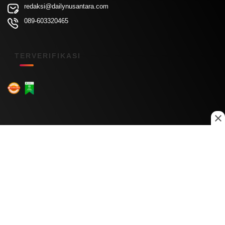
redaksi@dailynusantara.com
089-603320465
TERVERIFIKASI
Menu Kanal
Nasional
Daerah
Ekonomi
Pendidikan
Internasional
Hiburan
Olahraga
Teknologi
Keuangan
Menu Informasi
Tentang Kami
Redaksi
Kontak Kami
Kebijakan Privasi
Disclaimer
Pedoman Media Siber