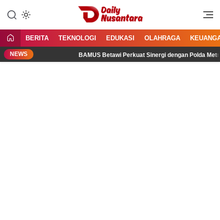
Lewati
ke
Menyajikan Fakta, Menginspirasi
Daily Nusantara
konten
Bangsa
BERITA
TEKNOLOGI
EDUKASI
OLAHRAGA
KEUANG
NEWS
ital
BAMUS Betawi Perkuat Sinergi dengan Polda Metro Jaya