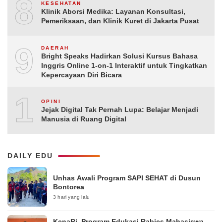
8
KESEHATAN
Klinik Aborsi Medika: Layanan Konsultasi,
Pemeriksaan, dan Klinik Kuret di Jakarta Pusat
9
DAERAH
Bright Speaks Hadirkan Solusi Kursus Bahasa
Inggris Online 1-on-1 Interaktif untuk Tingkatkan
Kepercayaan Diri Bicara
10
OPINI
Jejak Digital Tak Pernah Lupa: Belajar Menjadi
Manusia di Ruang Digital
DAILY EDU
Unhas Awali Program SAPI SEHAT di Dusun
Bontorea
3 hari yang lalu
KenaRi, Program Edukasi Rabies Mahasiswa