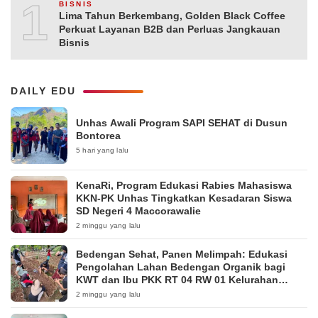
10
BISNIS
Lima Tahun Berkembang, Golden Black Coffee
Perkuat Layanan B2B dan Perluas Jangkauan
Bisnis
DAILY EDU
Unhas Awali Program SAPI SEHAT di Dusun
Bontorea
5 hari yang lalu
KenaRi, Program Edukasi Rabies Mahasiswa
KKN-PK Unhas Tingkatkan Kesadaran Siswa
SD Negeri 4 Maccorawalie
2 minggu yang lalu
Bedengan Sehat, Panen Melimpah: Edukasi
Pengolahan Lahan Bedengan Organik bagi
KWT dan Ibu PKK RT 04 RW 01 Kelurahan
Pakintelan
2 minggu yang lalu