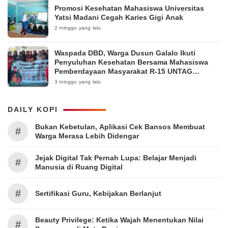
Promosi Kesehatan Mahasiswa Universitas
Yatsi Madani Cegah Karies Gigi Anak
2 minggu yang lalu
Waspada DBD, Warga Dusun Galalo Ikuti
Penyuluhan Kesehatan Bersama Mahasiswa
Pemberdayaan Masyarakat R-15 UNTAG
Surabaya 2026
3 minggu yang lalu
DAILY KOPI
Bukan Kebetulan, Aplikasi Cek Bansos Membuat
#
Warga Merasa Lebih Didengar
Jejak Digital Tak Pernah Lupa: Belajar Menjadi
#
Manusia di Ruang Digital
#
Sertifikasi Guru, Kebijakan Berlanjut
Beauty Privilege: Ketika Wajah Menentukan Nilai
#