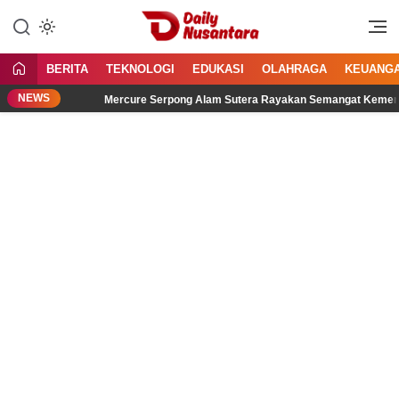
Lewati
ke
Menyajikan Fakta, Menginspirasi
Daily Nusantara
konten
Bangsa
BERITA
TEKNOLOGI
EDUKASI
OLAHRAGA
KEUANG
NEWS
Mercure Serpong Alam Sutera Rayakan Semangat Kemerdekaan mel