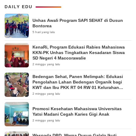
DAILY EDU
Unhas Awali Program SAPI SEHAT di Dusun
Bontorea
5 hari yang lalu
KenaRi, Program Edukasi Rabies Mahasiswa
KKN-PK Unhas Tingkatkan Kesadaran Siswa
SD Negeri 4 Maccorawalie
2 minggu yang lalu
Bedengan Sehat, Panen Melimpah: Edukasi
Pengolahan Lahan Bedengan Organik bagi
KWT dan Ibu PKK RT 04 RW 01 Kelurahan
Pakintelan
2 minggu yang lalu
Promosi Kesehatan Mahasiswa Universitas
Yatsi Madani Cegah Karies Gigi Anak
2 minggu yang lalu
Waspada DBD, Warga Dusun Galalo Ikuti