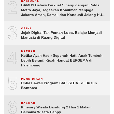
2
NASIONAL
BAMUS Betawi Perkuat Sinergi dengan Polda
Metro Jaya, Tegaskan Komitmen Menjaga
Jakarta Aman, Damai, dan Kondusif Jelang HUT
ke-81 Republik Indonesia
3
OPINI
Jejak Digital Tak Pernah Lupa: Belajar Menjadi
Manusia di Ruang Digital
4
DAERAH
Ketika Ayah Hadir Sepenuh Hati, Anak Tumbuh
Lebih Berani: Kisah Hangat BERGEMA di
Palembang
5
PENDIDIKAN
Unhas Awali Program SAPI SEHAT di Dusun
Bontorea
6
DAERAH
Itinerary Wisata Bandung 2 Hari 1 Malam
Bersama Wisata Happy