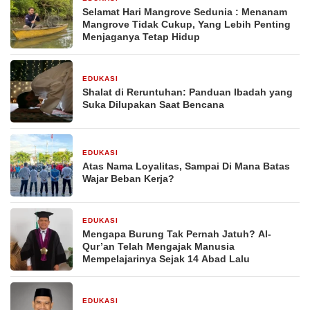
Selamat Hari Mangrove Sedunia : Menanam
Mangrove Tidak Cukup, Yang Lebih Penting
Menjaganya Tetap Hidup
EDUKASI
4 minggu yang lalu
Shalat di Reruntuhan: Panduan Ibadah yang
Suka Dilupakan Saat Bencana
EDUKASI
1 bulan yang lalu
Atas Nama Loyalitas, Sampai Di Mana Batas
Wajar Beban Kerja?
EDUKASI
1 bulan yang lalu
Mengapa Burung Tak Pernah Jatuh? Al-
Qur’an Telah Mengajak Manusia
Mempelajarinya Sejak 14 Abad Lalu
EDUKASI
2 bulan yang lalu