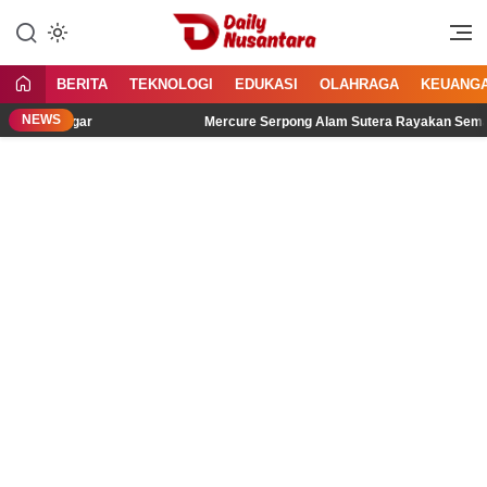
Lewati
ke
Menyajikan Fakta, Menginspirasi
Daily Nusantara
konten
Bangsa
BERITA
TEKNOLOGI
EDUKASI
OLAHRAGA
KEUANG
NEWS
Didengar
Mercure Serpong Alam Sutera Rayakan Semangat Kem