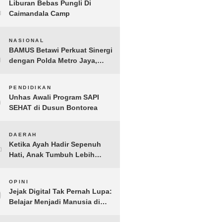
1
Liburan Bebas Pungli Di
Caimandala Camp
2
NASIONAL
BAMUS Betawi Perkuat Sinergi
dengan Polda Metro Jaya,
Tegaskan Komitmen Menjaga
Jakarta Aman, Damai, dan
3
PENDIDIKAN
Kondusif Jelang HUT ke-81
Unhas Awali Program SAPI
Republik Indonesia
SEHAT di Dusun Bontorea
4
DAERAH
Ketika Ayah Hadir Sepenuh
Hati, Anak Tumbuh Lebih
Berani: Kisah Hangat
BERGEMA di Palembang
5
OPINI
Jejak Digital Tak Pernah Lupa:
Belajar Menjadi Manusia di
Ruang Digital