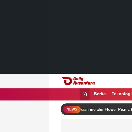
Lewati
ke
konten
Daily Nusantara
Menyajikan Fakta, Menginspirasi Ban
Berita
Teknologi
utera Rayakan Semangat Kemerdekaan melalui Flower Picnic by The Po
NEWS