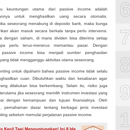
tu keuntungan utama dari passive income adalah
nnya untuk menghasilkan uang secara otomatis.
 jika seseorang menabung di deposito bank, maka bunga
rikan akan masuk secara berkala tanpa perlu intervensi.
la dengan saham, di mana dividen bisa diterima setiap
npa perlu terus-menerus memantau pasar. Dengan
, passive income bisa menjadi sumber penghasilan
yang tidak mengganggu aktivitas utama seseorang.
nting untuk dipahami bahwa passive income tidak selalu
ghasilkan cuan. Dibutuhkan waktu dan kesabaran agar
yang dilakukan bisa berkembang. Selain itu, risiko juga
 terutama jika seseorang memilih instrumen investasi yang
uai dengan kemampuan dan tujuan finansialnya. Oleh
u, pemahaman dasar tentang berbagai jenis investasi
ting sebelum memulai perjalanan passive income.
is Kecil Tapi Menguntungkan! Ini 8 Ide