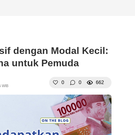
sif dengan Modal Kecil:
ana untuk Pemuda
0
0
662
5 WIB