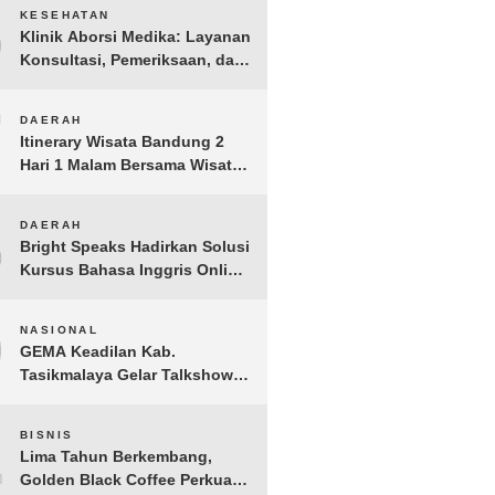
6
KESEHATAN
Klinik Aborsi Medika: Layanan
Konsultasi, Pemeriksaan, dan
Klinik Kuret di Jakarta Pusat
7
DAERAH
Itinerary Wisata Bandung 2
Hari 1 Malam Bersama Wisata
Happy
8
DAERAH
Bright Speaks Hadirkan Solusi
Kursus Bahasa Inggris Online
1-on-1 Interaktif untuk
Tingkatkan Kepercayaan Diri
9
NASIONAL
Bicara
GEMA Keadilan Kab.
Tasikmalaya Gelar Talkshow
Kepemudaan “Peran Strategis
Pemuda dalam Upaya Bela
10
BISNIS
Negara di Era Post-Truth”
Lima Tahun Berkembang,
Golden Black Coffee Perkuat