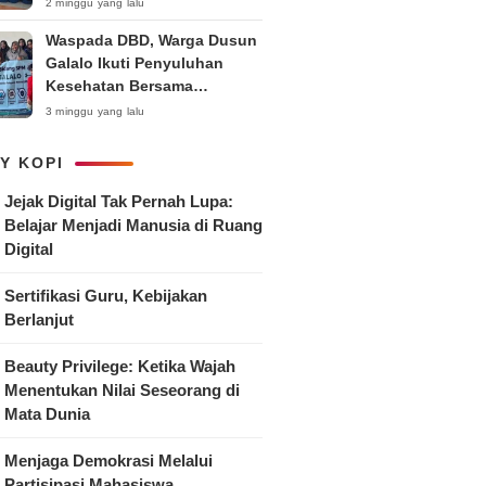
Anak
2 minggu yang lalu
Waspada DBD, Warga Dusun
Galalo Ikuti Penyuluhan
Kesehatan Bersama
Mahasiswa Pemberdayaan
3 minggu yang lalu
Masyarakat R-15 UNTAG
Surabaya 2026
Y KOPI
Jejak Digital Tak Pernah Lupa:
Belajar Menjadi Manusia di Ruang
Digital
Sertifikasi Guru, Kebijakan
Berlanjut
Beauty Privilege: Ketika Wajah
Menentukan Nilai Seseorang di
Mata Dunia
Menjaga Demokrasi Melalui
Partisipasi Mahasiswa