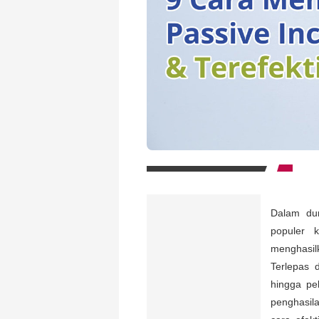
Dalam dun
populer 
menghasil
Terlepas 
hingga pe
penghasil