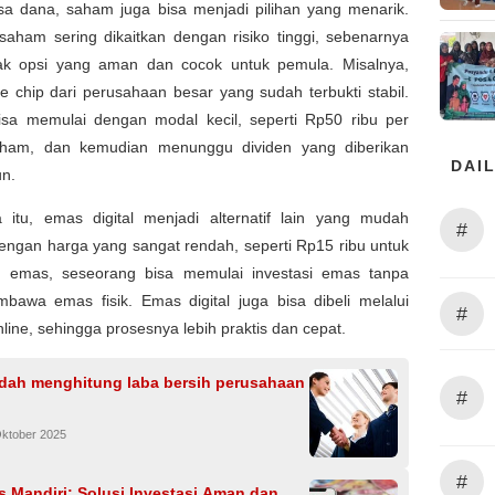
ksa dana, saham juga bisa menjadi pilihan yang menarik.
saham sering dikaitkan dengan risiko tinggi, sebenarnya
k opsi yang aman dan cocok untuk pemula. Misalnya,
 chip dari perusahaan besar yang sudah terbukti stabil.
bisa memulai dengan modal kecil, seperti Rp50 ribu per
ham, dan kemudian menunggu dividen yang diberikan
DAIL
un.
 itu, emas digital menjadi alternatif lain yang mudah
#
engan harga yang sangat rendah, seperti Rp15 ribu untuk
 emas, seseorang bisa memulai investasi emas tanpa
bawa emas fisik. Emas digital juga bisa dibeli melalui
#
nline, sehingga prosesnya lebih praktis dan cepat.
dah menghitung laba bersih perusahaan
#
Oktober 2025
#
s Mandiri: Solusi Investasi Aman dan