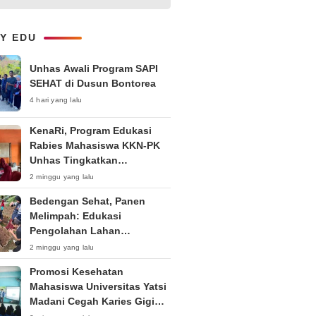
Layanan B2B dan Perluas
Jangkauan Bisnis
LY EDU
Unhas Awali Program SAPI
SEHAT di Dusun Bontorea
4 hari yang lalu
KenaRi, Program Edukasi
Rabies Mahasiswa KKN-PK
Unhas Tingkatkan
Kesadaran Siswa SD Negeri 4
2 minggu yang lalu
Maccorawalie
Bedengan Sehat, Panen
Melimpah: Edukasi
Pengolahan Lahan
Bedengan Organik bagi KWT
2 minggu yang lalu
dan Ibu PKK RT 04 RW 01
Promosi Kesehatan
Kelurahan Pakintelan
Mahasiswa Universitas Yatsi
Madani Cegah Karies Gigi