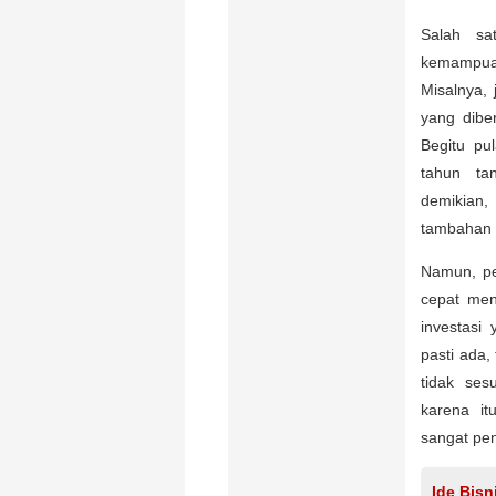
Salah sa
kemampua
Misalnya,
yang dibe
Begitu pu
tahun ta
demikian
tambahan 
Namun, pe
cepat men
investasi 
pasti ada,
tidak ses
karena it
sangat pen
Ide Bisn