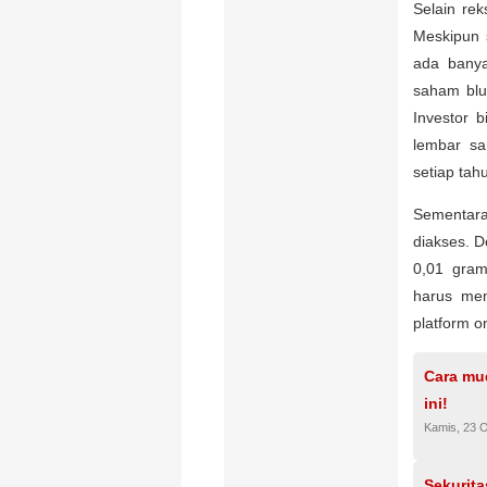
Selain re
Meskipun 
ada banya
saham blue
Investor 
lembar sa
setiap tah
Sementara
diakses. D
0,01 gram
harus mem
platform o
Cara mu
ini!
Kamis, 23 
Sekurita