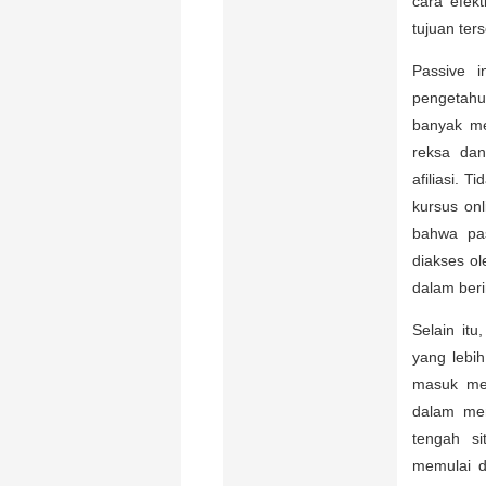
cara efek
tujuan ter
Passive i
pengetahu
banyak me
reksa dan
afiliasi. T
kursus on
bahwa pas
diakses ol
dalam beri
Selain it
yang lebi
masuk mes
dalam men
tengah si
memulai d