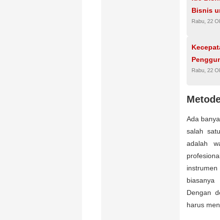
Bisnis 
Rabu, 22 O
Kecepat
Penggun
Rabu, 22 O
Metode
Ada banya
salah sat
adalah wa
profesiona
instrumen
biasanya 
Dengan de
harus men