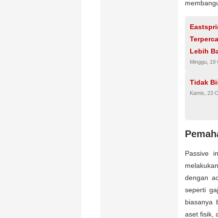
membangun
Eastspri
Terperc
Lebih B
Minggu, 19
Tidak Bi
Kamis, 23 
Pemaha
Passive i
melakukan
dengan ac
seperti g
biasanya b
aset fisik,