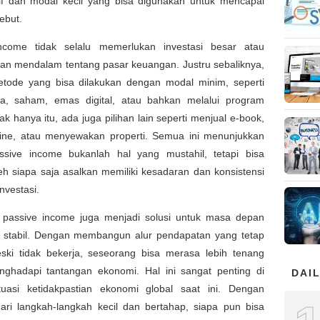
tif dan modal kecil yang bisa digunakan untuk mencapai
sebut.
ncome tidak selalu memerlukan investasi besar atau
an mendalam tentang pasar keuangan. Justru sebaliknya,
tode yang bisa dilakukan dengan modal minim, seperti
a, saham, emas digital, atau bahkan melalui program
idak hanya itu, ada juga pilihan lain seperti menjual e-book,
line, atau menyewakan properti. Semua ini menunjukkan
sive income bukanlah hal yang mustahil, tetapi bisa
eh siapa saja asalkan memiliki kesadaran dan konsistensi
nvestasi.
u, passive income juga menjadi solusi untuk masa depan
h stabil. Dengan membangun alur pendapatan yang tetap
ki tidak bekerja, seseorang bisa merasa lebih tenang
ghadapi tantangan ekonomi. Hal ini sangat penting di
DAIL
tuasi ketidakpastian ekonomi global saat ini. Dengan
ari langkah-langkah kecil dan bertahap, siapa pun bisa