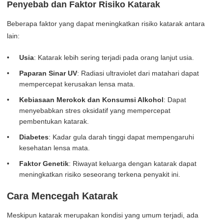
Penyebab dan Faktor Risiko Katarak
Beberapa faktor yang dapat meningkatkan risiko katarak antara
lain:
Usia
: Katarak lebih sering terjadi pada orang lanjut usia.
Paparan Sinar UV
: Radiasi ultraviolet dari matahari dapat
mempercepat kerusakan lensa mata.
Kebiasaan Merokok dan Konsumsi Alkohol
: Dapat
menyebabkan stres oksidatif yang mempercepat
pembentukan katarak.
Diabetes
: Kadar gula darah tinggi dapat mempengaruhi
kesehatan lensa mata.
Faktor Genetik
: Riwayat keluarga dengan katarak dapat
meningkatkan risiko seseorang terkena penyakit ini.
Cara Mencegah Katarak
Meskipun katarak merupakan kondisi yang umum terjadi, ada