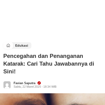
Edukasi
Pencegahan dan Penanganan
Katarak: Cari Tahu Jawabannya di
Sini!
Favian Saputra
Sabtu, 22 Maret 2025 - 18:34 WIB