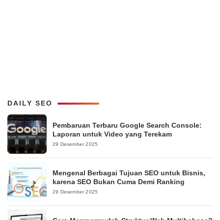
DAILY SEO
Pembaruan Terbaru Google Search Console:
Laporan untuk Video yang Terekam
29 Desember 2025
Mengenal Berbagai Tujuan SEO untuk Bisnis,
karena SEO Bukan Cuma Demi Ranking
29 Desember 2025