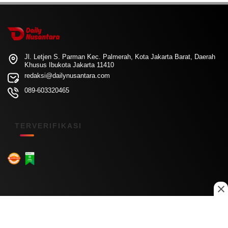
Jl. Letjen S. Parman Kec. Palmerah, Kota Jakarta Barat, Daerah
Khusus Ibukota Jakarta 11410
redaksi@dailynusantara.com
089-603320465
TERVERIFIKASI
Menu Kanal
Nasional
Daerah
Ekonomi
Pendidikan
Internasional