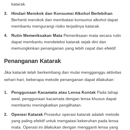
katarak.
Hindari Merokok dan Konsumsi Alkohol Berlebihan
Berhenti merokok dan membatasi konsumsi alkohol dapat
membantu mengurangi risiko terjadinya katarak.
Rutin Memeriksakan Mata
Pemeriksaan mata secara rutin
dapat membantu mendeteksi katarak sejak dini dan
memungkinkan penanganan yang lebih cepat dan efektif.
Penanganan Katarak
Jika katarak telah berkembang dan mulai mengganggu aktivitas
sehari-hari, beberapa metode penanganan dapat dilakukan:
Penggunaan Kacamata atau Lensa Kontak
Pada tahap
awal, penggunaan kacamata dengan lensa khusus dapat
membantu meningkatkan penglihatan.
Operasi Katarak
Prosedur operasi katarak adalah metode
yang paling efektif untuk mengatasi kekeruhan pada lensa
mata. Operasi ini dilakukan dengan mengganti lensa yang