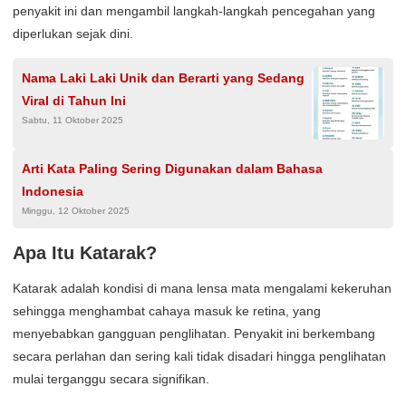
penyakit ini dan mengambil langkah-langkah pencegahan yang
diperlukan sejak dini.
Nama Laki Laki Unik dan Berarti yang Sedang
Viral di Tahun Ini
Sabtu, 11 Oktober 2025
Arti Kata Paling Sering Digunakan dalam Bahasa
Indonesia
Minggu, 12 Oktober 2025
Apa Itu Katarak?
Katarak adalah kondisi di mana lensa mata mengalami kekeruhan
sehingga menghambat cahaya masuk ke retina, yang
menyebabkan gangguan penglihatan. Penyakit ini berkembang
secara perlahan dan sering kali tidak disadari hingga penglihatan
mulai terganggu secara signifikan.