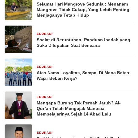
Selamat Hari Mangrove Sedunia : Menanam
Mangrove Tidak Cukup, Yang Lebih Penting
Menjaganya Tetap Hidup
EDUKASI
4 minggu yang lalu
Shalat di Reruntuhan: Panduan Ibadah yang
Suka Dilupakan Saat Bencana
EDUKASI
1 bulan yang lalu
Atas Nama Loyalitas, Sampai Di Mana Batas
Wajar Beban Kerja?
EDUKASI
1 bulan yang lalu
Mengapa Burung Tak Pernah Jatuh? Al-
Qur’an Telah Mengajak Manusia
Mempelajarinya Sejak 14 Abad Lalu
EDUKASI
2 bulan yang lalu