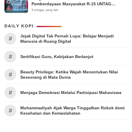
Pemberdayaan Masyarakat R-15 UNTAG
Surabaya 2026
3 minggu yang lalu
DAILY KOPI
Jejak Digital Tak Pernah Lupa: Belajar Menjadi
#
Manusia di Ruang Digital
#
Sertifikasi Guru, Kebijakan Berlanjut
Beauty Privilege: Ketika Wajah Menentukan Nilai
#
Seseorang di Mata Dunia
#
Menjaga Demokrasi Melalui Partisipasi Mahasiswa
Muhammadiyah Ajak Warga Tinggalkan Rokok demi
#
Kesehatan dan Kemaslahatan