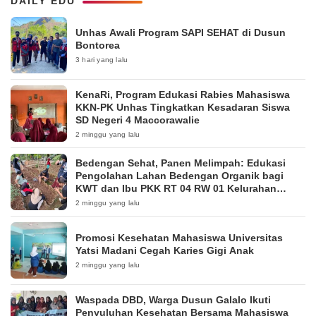
DAILY EDU
Unhas Awali Program SAPI SEHAT di Dusun
Bontorea
3 hari yang lalu
KenaRi, Program Edukasi Rabies Mahasiswa
KKN-PK Unhas Tingkatkan Kesadaran Siswa
SD Negeri 4 Maccorawalie
2 minggu yang lalu
Bedengan Sehat, Panen Melimpah: Edukasi
Pengolahan Lahan Bedengan Organik bagi
KWT dan Ibu PKK RT 04 RW 01 Kelurahan
Pakintelan
2 minggu yang lalu
Promosi Kesehatan Mahasiswa Universitas
Yatsi Madani Cegah Karies Gigi Anak
2 minggu yang lalu
Waspada DBD, Warga Dusun Galalo Ikuti
Penyuluhan Kesehatan Bersama Mahasiswa