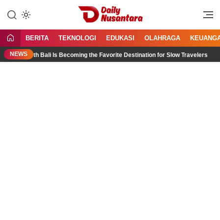
Lewati
ke
Menyajikan Fakta, Menginspirasi
Daily Nusantara
konten
Bangsa
BERITA
TEKNOLOGI
EDUKASI
OLAHRAGA
KEUANG
NEWS
hy North Bali Is Becoming the Favorite Destination for Slow Travelers