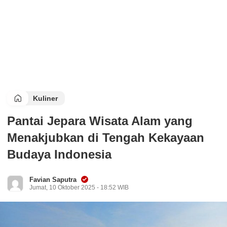
Kuliner
Pantai Jepara Wisata Alam yang
Menakjubkan di Tengah Kekayaan
Budaya Indonesia
Favian Saputra
Jumat, 10 Oktober 2025 - 18:52 WIB