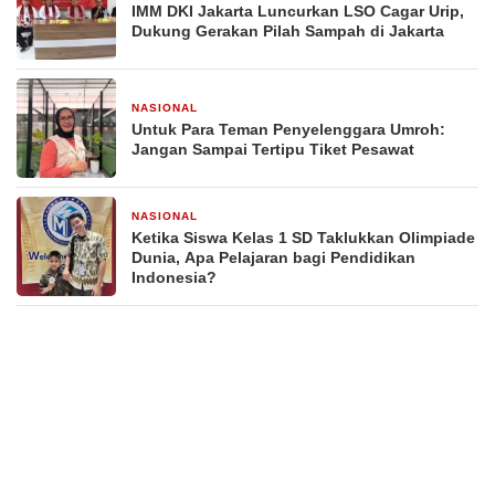
IMM DKI Jakarta Luncurkan LSO Cagar Urip,
Dukung Gerakan Pilah Sampah di Jakarta
NASIONAL
2 minggu yang lalu
Untuk Para Teman Penyelenggara Umroh:
Jangan Sampai Tertipu Tiket Pesawat
NASIONAL
3 minggu yang lalu
Ketika Siswa Kelas 1 SD Taklukkan Olimpiade
Dunia, Apa Pelajaran bagi Pendidikan
Indonesia?