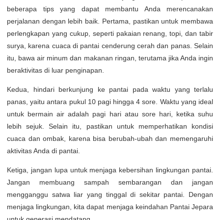
beberapa tips yang dapat membantu Anda merencanakan
perjalanan dengan lebih baik. Pertama, pastikan untuk membawa
perlengkapan yang cukup, seperti pakaian renang, topi, dan tabir
surya, karena cuaca di pantai cenderung cerah dan panas. Selain
itu, bawa air minum dan makanan ringan, terutama jika Anda ingin
beraktivitas di luar penginapan.
Kedua, hindari berkunjung ke pantai pada waktu yang terlalu
panas, yaitu antara pukul 10 pagi hingga 4 sore. Waktu yang ideal
untuk bermain air adalah pagi hari atau sore hari, ketika suhu
lebih sejuk. Selain itu, pastikan untuk memperhatikan kondisi
cuaca dan ombak, karena bisa berubah-ubah dan memengaruhi
aktivitas Anda di pantai.
Ketiga, jangan lupa untuk menjaga kebersihan lingkungan pantai.
Jangan membuang sampah sembarangan dan jangan
mengganggu satwa liar yang tinggal di sekitar pantai. Dengan
menjaga lingkungan, kita dapat menjaga keindahan Pantai Jepara
untuk generasi mendatang.