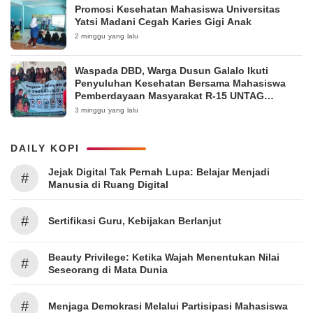
Promosi Kesehatan Mahasiswa Universitas
Yatsi Madani Cegah Karies Gigi Anak
2 minggu yang lalu
Waspada DBD, Warga Dusun Galalo Ikuti
Penyuluhan Kesehatan Bersama Mahasiswa
Pemberdayaan Masyarakat R-15 UNTAG
Surabaya 2026
3 minggu yang lalu
DAILY KOPI
Jejak Digital Tak Pernah Lupa: Belajar Menjadi
#
Manusia di Ruang Digital
#
Sertifikasi Guru, Kebijakan Berlanjut
Beauty Privilege: Ketika Wajah Menentukan Nilai
#
Seseorang di Mata Dunia
#
Menjaga Demokrasi Melalui Partisipasi Mahasiswa