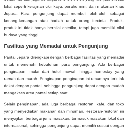
lokal seperti kerajinan ukir kayu, perahu mini, dan makanan khas
Jepara. Para pengunjung dapat membeli oleh-oleh sebagai
kenang-kenangan atau hadiah untuk orang tercinta. Produk-
produk ini tidak hanya bernilai estetika, tetapi juga memiliki nilai
budaya yang tinggi.
Fasilitas yang Memadai untuk Pengunjung
Pantai Jepara dilengkapi dengan berbagai fasilitas yang memadai
untuk memenuhi kebutuhan para pengunjung. Ada berbagai
penginapan, mulai dari hotel mewah hingga homestay yang
ramah dan murah. Penginapan-penginapan ini umumnya terletak
dekat dengan pantai, sehingga pengunjung dapat dengan mudah
mengakses area pantai setiap saat.
Selain penginapan, ada juga berbagai restoran, kafe, dan toko
yang menyediakan makanan dan minuman. Restoran-restoran ini
menyajikan berbagai jenis masakan, termasuk masakan lokal dan
internasional, sehingga pengunjung dapat memilih sesuai dengan