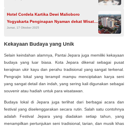
dan isu Sosial
Hotel Cordela Kartika Dewi Malioboro
Yogyakarta Penginapan Nyaman dekat Wisata
Jumat, 17 Oktober 2025
Budaya dan Kuliner
Kekayaan Budaya yang Unik
Selain keindahan alamnya, Pantai Jepara juga memiliki kekayaan
budaya yang luar biasa. Kota Jepara dikenal sebagai pusat
kerajinan ukir kayu dan perahu tradisional yang sangat terkenal.
Pengrajin lokal yang terampil mampu menciptakan karya seni
yang sangat detail dan indah, yang sering kali digunakan sebagai
souvenir atau hadiah untuk para wisatawan.
Budaya lokal di Jepara juga terlihat dari berbagai acara dan
festival yang diselenggarakan secara rutin. Salah satu contohnya
adalah Festival Jepara yang diadakan setiap tahun, yang
menampilkan pertunjukan seni tradisional, tarian, dan musik khas