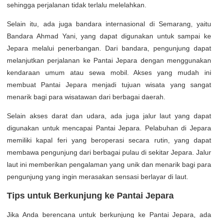
sehingga perjalanan tidak terlalu melelahkan.
Selain itu, ada juga bandara internasional di Semarang, yaitu
Bandara Ahmad Yani, yang dapat digunakan untuk sampai ke
Jepara melalui penerbangan. Dari bandara, pengunjung dapat
melanjutkan perjalanan ke Pantai Jepara dengan menggunakan
kendaraan umum atau sewa mobil. Akses yang mudah ini
membuat Pantai Jepara menjadi tujuan wisata yang sangat
menarik bagi para wisatawan dari berbagai daerah.
Selain akses darat dan udara, ada juga jalur laut yang dapat
digunakan untuk mencapai Pantai Jepara. Pelabuhan di Jepara
memiliki kapal feri yang beroperasi secara rutin, yang dapat
membawa pengunjung dari berbagai pulau di sekitar Jepara. Jalur
laut ini memberikan pengalaman yang unik dan menarik bagi para
pengunjung yang ingin merasakan sensasi berlayar di laut.
Tips untuk Berkunjung ke Pantai Jepara
Jika Anda berencana untuk berkunjung ke Pantai Jepara, ada