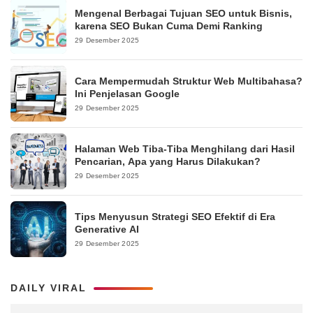
Mengenal Berbagai Tujuan SEO untuk Bisnis,
karena SEO Bukan Cuma Demi Ranking
29 Desember 2025
Cara Mempermudah Struktur Web Multibahasa?
Ini Penjelasan Google
29 Desember 2025
Halaman Web Tiba-Tiba Menghilang dari Hasil
Pencarian, Apa yang Harus Dilakukan?
29 Desember 2025
Tips Menyusun Strategi SEO Efektif di Era
Generative AI
29 Desember 2025
DAILY VIRAL