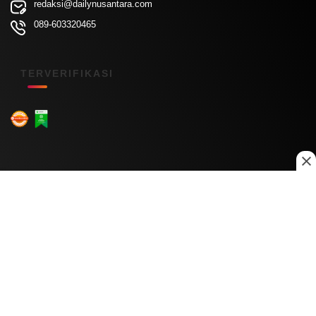
redaksi@dailynusantara.com
089-603320465
TERVERIFIKASI
Menu Kanal
Nasional
Daerah
Ekonomi
Pendidikan
Internasional
Hiburan
Olahraga
Teknologi
Keuangan
Menu Informasi
Tentang Kami
Redaksi
Kontak Kami
Kebijakan Privasi
Disclaimer
Pedoman Media Siber