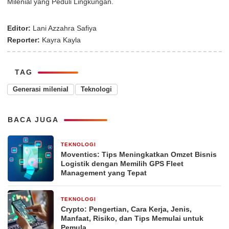
Milenial yang Peduli Lingkungan.
Editor:
Lani Azzahra Safiya
Reporter:
Kayra Kayla
TAG
Generasi milenial
Teknologi
BACA JUGA
TEKNOLOGI
2 hari yang lalu
Moventics: Tips Meningkatkan Omzet Bisnis
Logistik dengan Memilih GPS Fleet
Management yang Tepat
TEKNOLOGI
3 minggu yang lalu
Crypto: Pengertian, Cara Kerja, Jenis,
Manfaat, Risiko, dan Tips Memulai untuk
Pemula