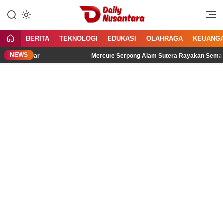
Lewati
ke
Menyajikan Fakta, Menginspirasi
Daily Nusantara
konten
Bangsa
BERITA
TEKNOLOGI
EDUKASI
OLAHRAGA
KEUANG
NEWS
Didengar
Mercure Serpong Alam Sutera Rayakan Semangat Kem