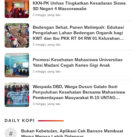
KKN-PK Unhas Tingkatkan Kesadaran Siswa
SD Negeri 4 Maccorawalie
2 minggu yang lalu
Bedengan Sehat, Panen Melimpah: Edukasi
Pengolahan Lahan Bedengan Organik bagi
KWT dan Ibu PKK RT 04 RW 01 Kelurahan
Pakintelan
2 minggu yang lalu
Promosi Kesehatan Mahasiswa Universitas
Yatsi Madani Cegah Karies Gigi Anak
2 minggu yang lalu
Waspada DBD, Warga Dusun Galalo Ikuti
Penyuluhan Kesehatan Bersama Mahasiswa
Pemberdayaan Masyarakat R-15 UNTAG
Surabaya 2026
3 minggu yang lalu
DAILY KOPI
Bukan Kebetulan, Aplikasi Cek Bansos Membuat
#
Warga Merasa Lebih Didengar