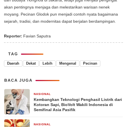
dan budaya Tionghoa di Jakarta, tetapi juga menjadi pengingat
akan pentingnya menjaga dan melestarikan warisan nenek
moyang. Pecinan Glodok pun menjadi contoh nyata bagaimana
sejarah, tradisi, dan modernitas dapat berjalan berdampingan.
Reporter:
Favian Saputra
TAG
Daerah
Dekat
Lebih
Mengenal
Pecinan
BACA JUGA
NASIONAL
4 jam yang lalu
Kembangkan Teknologi Penghasil Listrik dari
Kotoran Sapi, BioVolt Wakili Indonesia di
Semifinal Asia Pasifik
NASIONAL
3 hari yang lalu