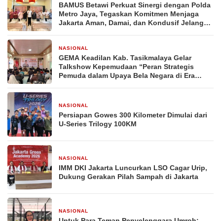
BAMUS Betawi Perkuat Sinergi dengan Polda
Metro Jaya, Tegaskan Komitmen Menjaga
Jakarta Aman, Damai, dan Kondusif Jelang
HUT ke-81 Republik Indonesia
NASIONAL
4 hari yang lalu
GEMA Keadilan Kab. Tasikmalaya Gelar
Talkshow Kepemudaan “Peran Strategis
Pemuda dalam Upaya Bela Negara di Era
Post-Truth”
NASIONAL
1 minggu yang lalu
Persiapan Gowes 300 Kilometer Dimulai dari
U-Series Trilogy 100KM
NASIONAL
1 minggu yang lalu
IMM DKI Jakarta Luncurkan LSO Cagar Urip,
Dukung Gerakan Pilah Sampah di Jakarta
NASIONAL
2 minggu yang lalu
Untuk Para Teman Penyelenggara Umroh: