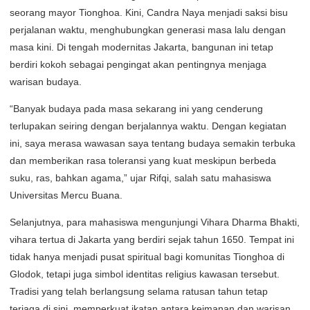
seorang mayor Tionghoa. Kini, Candra Naya menjadi saksi bisu
perjalanan waktu, menghubungkan generasi masa lalu dengan
masa kini. Di tengah modernitas Jakarta, bangunan ini tetap
berdiri kokoh sebagai pengingat akan pentingnya menjaga
warisan budaya.
“Banyak budaya pada masa sekarang ini yang cenderung
terlupakan seiring dengan berjalannya waktu. Dengan kegiatan
ini, saya merasa wawasan saya tentang budaya semakin terbuka
dan memberikan rasa toleransi yang kuat meskipun berbeda
suku, ras, bahkan agama,” ujar Rifqi, salah satu mahasiswa
Universitas Mercu Buana.
Selanjutnya, para mahasiswa mengunjungi Vihara Dharma Bhakti,
vihara tertua di Jakarta yang berdiri sejak tahun 1650. Tempat ini
tidak hanya menjadi pusat spiritual bagi komunitas Tionghoa di
Glodok, tetapi juga simbol identitas religius kawasan tersebut.
Tradisi yang telah berlangsung selama ratusan tahun tetap
terjaga di sini, memperkuat ikatan antara keimanan dan warisan