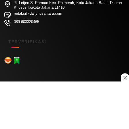
Jl. Letjen S. Parman Kec. Palmerah, Kota Jakarta Barat, Daerah
Khusus Ibukota Jakarta 11410
redaksi@dailynusantara.com
089-603320465
TERVERIFIKASI
Menu Kanal
Nasional
Daerah
Ekonomi
Pendidikan
Internasional
Hiburan
Olahraga
Teknologi
Keuangan
Menu Informasi
Tentang Kami
Redaksi
Kontak Kami
Kebijakan Privasi