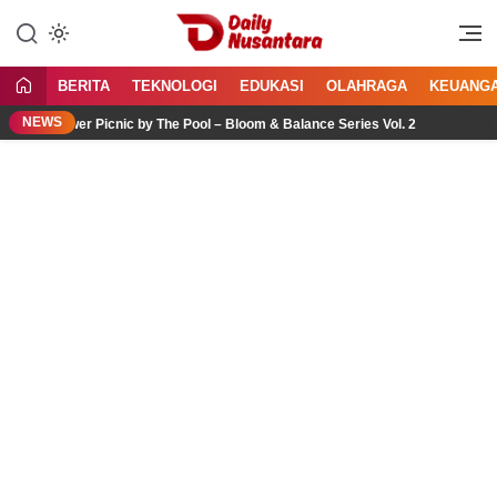
Lewati
ke
Menyajikan Fakta, Menginspirasi
Daily Nusantara
konten
Bangsa
BERITA
TEKNOLOGI
EDUKASI
OLAHRAGA
KEUANG
NEWS
ower Picnic by The Pool – Bloom & Balance Series Vol. 2
J