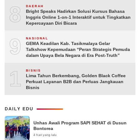
8
DAERAH
Bright Speaks Hadirkan Solusi Kursus Bahasa
Inggris Online 1-on-1 Interaktif untuk Tingkatkan
Kepercayaan Diri Bicara
9
NASIONAL
GEMA Keadilan Kab. Tasikmalaya Gelar
Talkshow Kepemudaan “Peran Strategis Pemuda
dalam Upaya Bela Negara di Era Post-Truth”
10
BISNIS
Lima Tahun Berkembang, Golden Black Coffee
Perkuat Layanan B2B dan Perluas Jangkauan
Bisnis
DAILY EDU
Unhas Awali Program SAPI SEHAT di Dusun
Bontorea
4 hari yang lalu