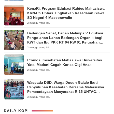
KenaRi, Program Edukasi Rabies Mahasiswa
KKN-PK Unhas Tingkatkan Kesadaran Siswa
SD Negeri 4 Maccorawalie
2 minggu yang lalu
Bedengan Sehat, Panen Melimpah: Edukasi
Pengolahan Lahan Bedengan Organik bagi
KWT dan Ibu PKK RT 04 RW 01 Kelurahan
Pakintelan
2 minggu yang lalu
Promosi Kesehatan Mahasiswa Universitas
Yatsi Madani Cegah Karies Gigi Anak
2 minggu yang lalu
Waspada DBD, Warga Dusun Galalo Ikuti
Penyuluhan Kesehatan Bersama Mahasiswa
Pemberdayaan Masyarakat R-15 UNTAG
Surabaya 2026
3 minggu yang lalu
DAILY KOPI