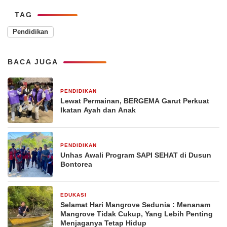
TAG
Pendidikan
BACA JUGA
PENDIDIKAN
10 jam yang lalu
Lewat Permainan, BERGEMA Garut Perkuat
Ikatan Ayah dan Anak
PENDIDIKAN
6 hari yang lalu
Unhas Awali Program SAPI SEHAT di Dusun
Bontorea
EDUKASI
2 minggu yang lalu
Selamat Hari Mangrove Sedunia : Menanam
Mangrove Tidak Cukup, Yang Lebih Penting
Menjaganya Tetap Hidup