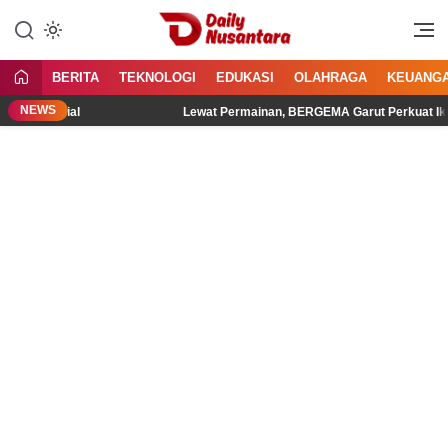
Lewati
ke
Menyajikan Fakta, Menginspirasi
Daily Nusantara
konten
Bangsa
BERITA
TEKNOLOGI
EDUKASI
OLAHRAGA
KEUANG
NEWS
a Sosial
Lewat Permainan, BERGEMA Garut Perkuat Ikatan 