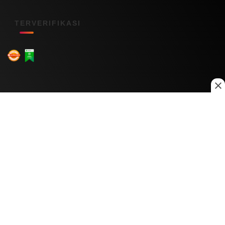
TERVERIFIKASI
Menu Kanal
Nasional
Daerah
Ekonomi
Pendidikan
Internasional
Hiburan
Olahraga
Teknologi
Keuangan
Menu Informasi
Tentang Kami
Redaksi
Kontak Kami
Kebijakan Privasi
Disclaimer
Pedoman Media Siber
Copyright © 2026 Daily Nusantara. All rights reserved.
© 2026
PT Digital Kreator Nusantara
0
0
1786