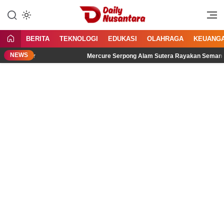
Lewati
ke
Menyajikan Fakta, Menginspirasi
Daily Nusantara
konten
Bangsa
BERITA
TEKNOLOGI
EDUKASI
OLAHRAGA
KEUANG
NEWS
idengar
Mercure Serpong Alam Sutera Rayakan Semangat Keme