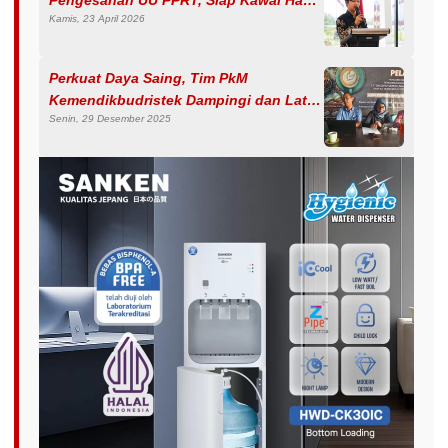
Kamis, 23 April 2026
Pekerja
Perkuat Daya Saing, Tim PkM
Kemendikbudristek Dampingi dan Latih
Senin, 29 Desember 2025
UMKM Coffee Shop