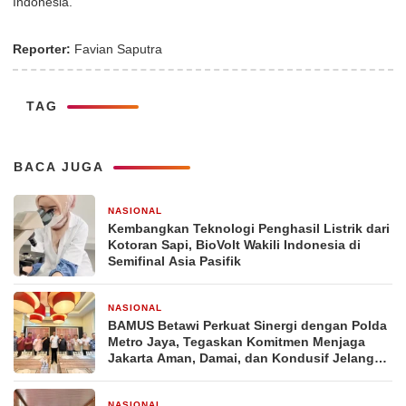
Indonesia.
Reporter:
Favian Saputra
TAG
BACA JUGA
NASIONAL
1 hari yang lalu
Kembangkan Teknologi Penghasil Listrik dari
Kotoran Sapi, BioVolt Wakili Indonesia di
Semifinal Asia Pasifik
NASIONAL
4 hari yang lalu
BAMUS Betawi Perkuat Sinergi dengan Polda
Metro Jaya, Tegaskan Komitmen Menjaga
Jakarta Aman, Damai, dan Kondusif Jelang
HUT ke-81 Republik Indonesia
NASIONAL
5 hari yang lalu