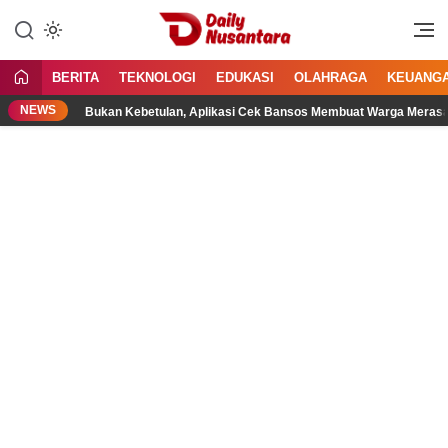
Lewati
ke
Menyajikan Fakta, Menginspirasi
Daily Nusantara
konten
Bangsa
BERITA
TEKNOLOGI
EDUKASI
OLAHRAGA
KEUANG
NEWS
Bukan Kebetulan, Aplikasi Cek Bansos Membuat Warga Merasa Lebi