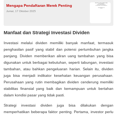
Mengapa Pendaftaran Merek Penting
Jumat, 17 Oktober 2025
Manfaat dan Strategi Investasi Dividen
Investasi melalui dividen memiliki banyak manfaat, termasuk
penghasilan pasif yang stabil dan potensi pertumbuhan jangka
panjang. Dividen memberikan aliran uang tambahan yang bisa
digunakan untuk berbagai kebutuhan, seperti tabungan, investasi
tambahan, atau bahkan pengeluaran harian. Selain itu, dividen
juga bisa menjadi indikator kesehatan keuangan perusahaan.
Perusahaan yang rutin membagikan dividen cenderung memiliki
stabilitas finansial yang baik dan kemampuan untuk bertahan
dalam kondisi pasar yang tidak pasti.
Strategi investasi dividen juga bisa dilakukan dengan
memperhatikan beberapa faktor penting. Pertama, investor perlu