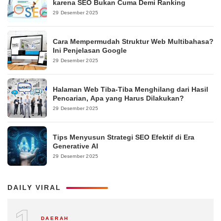
karena SEO Bukan Cuma Demi Ranking
29 Desember 2025
Cara Mempermudah Struktur Web Multibahasa?
Ini Penjelasan Google
29 Desember 2025
Halaman Web Tiba-Tiba Menghilang dari Hasil
Pencarian, Apa yang Harus Dilakukan?
29 Desember 2025
Tips Menyusun Strategi SEO Efektif di Era
Generative AI
29 Desember 2025
DAILY VIRAL
DAERAH