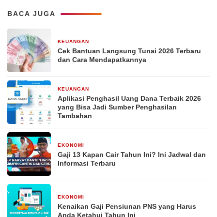
BACA JUGA
KEUANGAN
29 Desember 2025
Cek Bantuan Langsung Tunai 2026 Terbaru
dan Cara Mendapatkannya
KEUANGAN
29 Desember 2025
Aplikasi Penghasil Uang Dana Terbaik 2026
yang Bisa Jadi Sumber Penghasilan
Tambahan
EKONOMI
29 Desember 2025
Gaji 13 Kapan Cair Tahun Ini? Ini Jadwal dan
Informasi Terbaru
EKONOMI
29 Desember 2025
Kenaikan Gaji Pensiunan PNS yang Harus
Anda Ketahui Tahun Ini