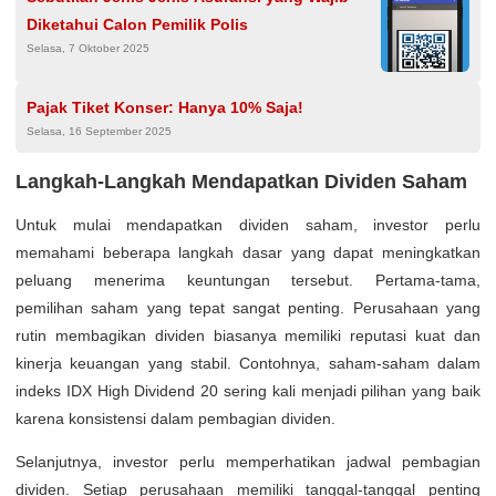
Diketahui Calon Pemilik Polis
Selasa, 7 Oktober 2025
Pajak Tiket Konser: Hanya 10% Saja!
Selasa, 16 September 2025
Langkah-Langkah Mendapatkan Dividen Saham
Untuk mulai mendapatkan dividen saham, investor perlu
memahami beberapa langkah dasar yang dapat meningkatkan
peluang menerima keuntungan tersebut. Pertama-tama,
pemilihan saham yang tepat sangat penting. Perusahaan yang
rutin membagikan dividen biasanya memiliki reputasi kuat dan
kinerja keuangan yang stabil. Contohnya, saham-saham dalam
indeks IDX High Dividend 20 sering kali menjadi pilihan yang baik
karena konsistensi dalam pembagian dividen.
Selanjutnya, investor perlu memperhatikan jadwal pembagian
dividen. Setiap perusahaan memiliki tanggal-tanggal penting