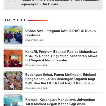
Kepercayaan Diri Bicara
DAILY EDU
Unhas Awali Program SAPI SEHAT di Dusun
Bontorea
3 hari yang lalu
KenaRi, Program Edukasi Rabies Mahasiswa
KKN-PK Unhas Tingkatkan Kesadaran Siswa
SD Negeri 4 Maccorawalie
2 minggu yang lalu
Bedengan Sehat, Panen Melimpah: Edukasi
Pengolahan Lahan Bedengan Organik bagi
KWT dan Ibu PKK RT 04 RW 01 Kelurahan
Pakintelan
2 minggu yang lalu
Promosi Kesehatan Mahasiswa Universitas
Yatsi Madani Cegah Karies Gigi Anak