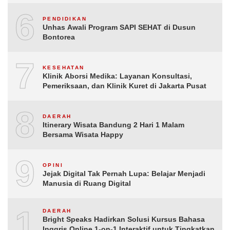
6
PENDIDIKAN
Unhas Awali Program SAPI SEHAT di Dusun
Bontorea
7
KESEHATAN
Klinik Aborsi Medika: Layanan Konsultasi,
Pemeriksaan, dan Klinik Kuret di Jakarta Pusat
8
DAERAH
Itinerary Wisata Bandung 2 Hari 1 Malam
Bersama Wisata Happy
9
OPINI
Jejak Digital Tak Pernah Lupa: Belajar Menjadi
Manusia di Ruang Digital
10
DAERAH
Bright Speaks Hadirkan Solusi Kursus Bahasa
Inggris Online 1-on-1 Interaktif untuk Tingkatkan