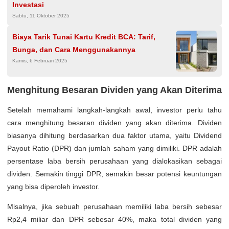
Investasi
Sabtu, 11 Oktober 2025
Biaya Tarik Tunai Kartu Kredit BCA: Tarif,
Bunga, dan Cara Menggunakannya
Kamis, 6 Februari 2025
Menghitung Besaran Dividen yang Akan Diterima
Setelah memahami langkah-langkah awal, investor perlu tahu
cara menghitung besaran dividen yang akan diterima. Dividen
biasanya dihitung berdasarkan dua faktor utama, yaitu Dividend
Payout Ratio (DPR) dan jumlah saham yang dimiliki. DPR adalah
persentase laba bersih perusahaan yang dialokasikan sebagai
dividen. Semakin tinggi DPR, semakin besar potensi keuntungan
yang bisa diperoleh investor.
Misalnya, jika sebuah perusahaan memiliki laba bersih sebesar
Rp2,4 miliar dan DPR sebesar 40%, maka total dividen yang