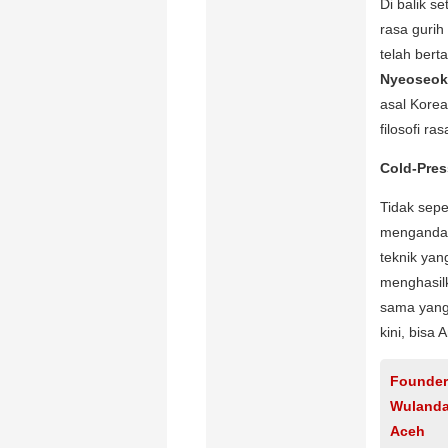
Di balik s
rasa gurih
telah berta
Nyeoseok
asal Kore
filosofi ra
Cold-Pres
Tidak sep
menganda
teknik yan
menghasilk
sama yang 
kini, bisa
Founder 
Wulanda
Aceh