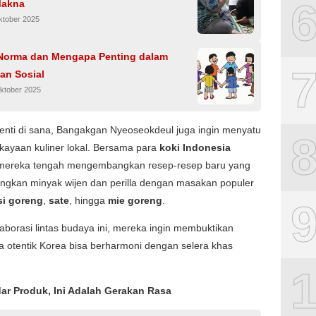
Makna
ktober 2025
 Norma dan Mengapa Penting dalam
an Sosial
ktober 2025
enti di sana, Bangakgan Nyeoseokdeul juga ingin menyatu
kayaan kuliner lokal. Bersama para
koki Indonesia
 mereka tengah mengembangkan resep-resep baru yang
gkan minyak wijen dan perilla dengan masakan populer
si goreng
,
sate
, hingga
mie goreng
.
laborasi lintas budaya ini, mereka ingin membuktikan
 otentik Korea bisa berharmoni dengan selera khas
ar Produk, Ini Adalah Gerakan Rasa