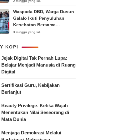
Anak
2 minggu yang lalu
Waspada DBD, Warga Dusun
Galalo Ikuti Penyuluhan
Kesehatan Bersama
Mahasiswa Pemberdayaan
3 minggu yang lalu
Masyarakat R-15 UNTAG
Surabaya 2026
Y KOPI
Jejak Digital Tak Pernah Lupa:
Belajar Menjadi Manusia di Ruang
Digital
Sertifikasi Guru, Kebijakan
Berlanjut
Beauty Privilege: Ketika Wajah
Menentukan Nilai Seseorang di
Mata Dunia
Menjaga Demokrasi Melalui
Partisipasi Mahasiswa