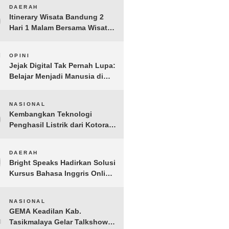
6
DAERAH
Itinerary Wisata Bandung 2
Hari 1 Malam Bersama Wisata
Happy
7
OPINI
Jejak Digital Tak Pernah Lupa:
Belajar Menjadi Manusia di
Ruang Digital
8
NASIONAL
Kembangkan Teknologi
Penghasil Listrik dari Kotoran
Sapi, BioVolt Wakili Indonesia
di Semifinal Asia Pasifik
9
DAERAH
Bright Speaks Hadirkan Solusi
Kursus Bahasa Inggris Online
1-on-1 Interaktif untuk
Tingkatkan Kepercayaan Diri
10
NASIONAL
Bicara
GEMA Keadilan Kab.
Tasikmalaya Gelar Talkshow