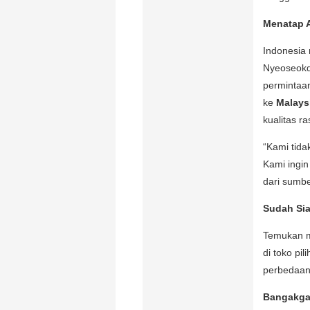
Menatap A
Indonesia 
Nyeoseokd
permintaan
ke
Malays
kualitas r
“Kami tida
Kami ingin
dari sumbe
Sudah Si
Temukan m
di toko pi
perbedaan 
Bangakga