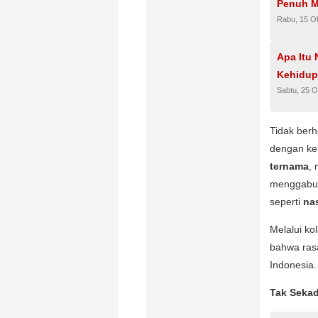
Penuh 
Rabu, 15 O
Apa Itu
Kehidup
Sabtu, 25 O
Tidak berh
dengan ke
ternama
,
menggabun
seperti
na
Melalui ko
bahwa rasa
Indonesia.
Tak Sekad