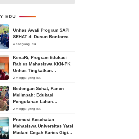
Kepemudaan “Peran Strategis
Pemuda dalam Upaya Bela
Negara di Era Post-Truth”
LY EDU
Unhas Awali Program SAPI
SEHAT di Dusun Bontorea
4 hari yang lalu
KenaRi, Program Edukasi
Rabies Mahasiswa KKN-PK
Unhas Tingkatkan
Kesadaran Siswa SD Negeri 4
2 minggu yang lalu
Maccorawalie
Bedengan Sehat, Panen
Melimpah: Edukasi
Pengolahan Lahan
Bedengan Organik bagi KWT
2 minggu yang lalu
dan Ibu PKK RT 04 RW 01
Promosi Kesehatan
Kelurahan Pakintelan
Mahasiswa Universitas Yatsi
Madani Cegah Karies Gigi