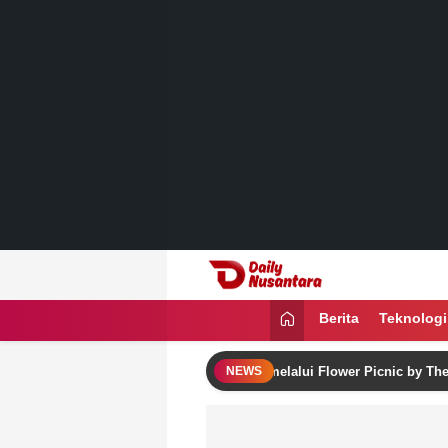
Lewati
ke
konten
Daily Nusantara
Menyajikan Fakta, Menginspirasi Ban
Berita
Teknologi
a Rayakan Semangat Kemerdekaan melalui Flower Picnic by The Pool –
NEWS