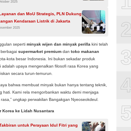
Oktober 2025
 Layanan dan MoU Strategis, PLN Dukung
angan Kendaraan Listrik di Jakarta
Desember 2025
ggulan seperti
minyak wijen dan minyak perilla
kini telah
i berbagai
supermarket premium
dan
toko makanan
ota-kota besar Indonesia. Ini bukan sekadar produk
 adalah upaya mengenalkan filosofi rasa Korea yang
riskan secara turun-temurun.
caya bahwa membuat minyak bukan hanya tentang teknik,
ng hati. Kami rela mengorbankan waktu demi menjaga
 rasa,” ungkap perwakilan Bangakgan Nyeoseokdeul.
r Korea ke Lidah Nusantara
Takbiran untuk Perayaan Idul Fitri yang