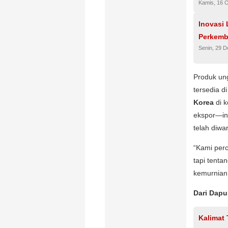
Kamis, 16 
Inovasi
Perkemb
Senin, 29 
Produk un
tersedia d
Korea
di k
ekspor—ini
telah diwa
“Kami per
tapi tenta
kemurnian
Dari Dapu
Kalimat 