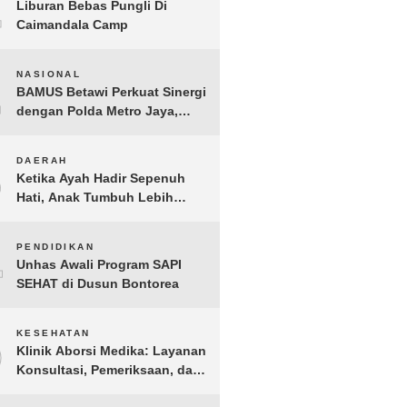
1
Liburan Bebas Pungli Di
Caimandala Camp
2
NASIONAL
BAMUS Betawi Perkuat Sinergi
dengan Polda Metro Jaya,
Tegaskan Komitmen Menjaga
Jakarta Aman, Damai, dan
3
DAERAH
Kondusif Jelang HUT ke-81
Ketika Ayah Hadir Sepenuh
Republik Indonesia
Hati, Anak Tumbuh Lebih
Berani: Kisah Hangat
BERGEMA di Palembang
4
PENDIDIKAN
Unhas Awali Program SAPI
SEHAT di Dusun Bontorea
5
KESEHATAN
Klinik Aborsi Medika: Layanan
Konsultasi, Pemeriksaan, dan
Klinik Kuret di Jakarta Pusat