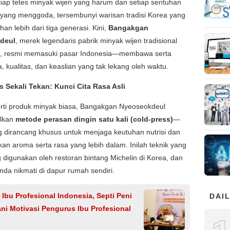
etiap tetes minyak wijen yang harum dan setiap sentuhan
 yang menggoda, tersembunyi warisan tradisi Korea yang
han lebih dari tiga generasi. Kini,
Bangakgan
deul
, merek legendaris pabrik minyak wijen tradisional
a, resmi memasuki pasar Indonesia—membawa serta
sa, kualitas, dan keaslian yang tak lekang oleh waktu.
s Sekali Tekan: Kunci Cita Rasa Asli
erti produk minyak biasa, Bangakgan Nyeoseokdeul
lkan
metode perasan dingin satu kali (cold-press)
—
g dirancang khusus untuk menjaga keutuhan nutrisi dan
an aroma serta rasa yang lebih dalam. Inilah teknik yang
digunakan oleh restoran bintang Michelin di Korea, dan
 Anda nikmati di dapur rumah sendiri.
Ibu Profesional Indonesia, Septi Peni
DAIL
ni Motivasi Pengurus Ibu Profesional