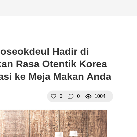
seokdeul Hadir di
kan Rasa Otentik Korea
rasi ke Meja Makan Anda
0
0
1004