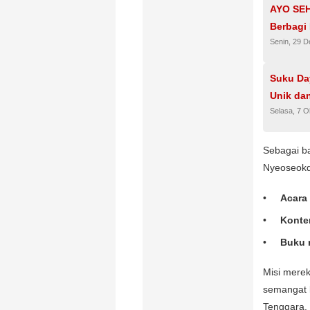
AYO SEH
Berbagi
Senin, 29 
Suku Da
Unik da
Selasa, 7 O
Sebagai b
Nyeoseokd
Acara
Konten
Buku r
Misi mere
semangat k
Tenggara.