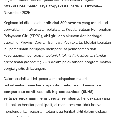
MBG
di
Hotel Sahid Raya Yogyakarta
, pada 31 Oktober–2
November 2025.
Kegiatan ini diikuti oleh
lebih dari 800 peserta
yang terdiri dari
perwakilan mitra/yayasan pelaksana, Kepala Satuan Pemenuhan
Pelayanan Gizi (SPPG), ahli gizi, dan akuntan dari berbagai
daerah di Provinsi Daerah Istimewa Yogyakarta. Melalui kegiatan
ini, pemerintah berupaya memperkuat pemahaman dan
keseragaman penerapan
petunjuk teknis (juknis)
serta
standar
operasional prosedur (SOP)
dalam pelaksanaan program makan
bergizi gratis di lapangan.
Dalam sosialisasi ini, peserta mendapatkan materi
terkait
mekanisme keuangan dan pelaporan
,
keamanan
pangan dan sertifikasi laik higiene sanitasi (SLHS)
,
serta
perencanaan menu bergizi seimbang
. Pendekatan yang
digunakan bersifat partisipatif, di mana peserta tidak hanya
mendengarkan paparan, tetapi juga terlibat aktif dalam diskusi