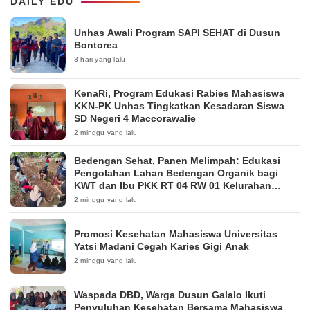
DAILY EDU
Unhas Awali Program SAPI SEHAT di Dusun
Bontorea
3 hari yang lalu
KenaRi, Program Edukasi Rabies Mahasiswa
KKN-PK Unhas Tingkatkan Kesadaran Siswa
SD Negeri 4 Maccorawalie
2 minggu yang lalu
Bedengan Sehat, Panen Melimpah: Edukasi
Pengolahan Lahan Bedengan Organik bagi
KWT dan Ibu PKK RT 04 RW 01 Kelurahan
Pakintelan
2 minggu yang lalu
Promosi Kesehatan Mahasiswa Universitas
Yatsi Madani Cegah Karies Gigi Anak
2 minggu yang lalu
Waspada DBD, Warga Dusun Galalo Ikuti
Penyuluhan Kesehatan Bersama Mahasiswa