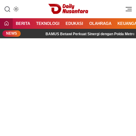
Lewati
ke
Menyajikan Fakta, Menginspirasi
Daily Nusantara
konten
Bangsa
BERITA
TEKNOLOGI
EDUKASI
OLAHRAGA
KEUANG
NEWS
tal
BAMUS Betawi Perkuat Sinergi dengan Polda Metro Jaya,