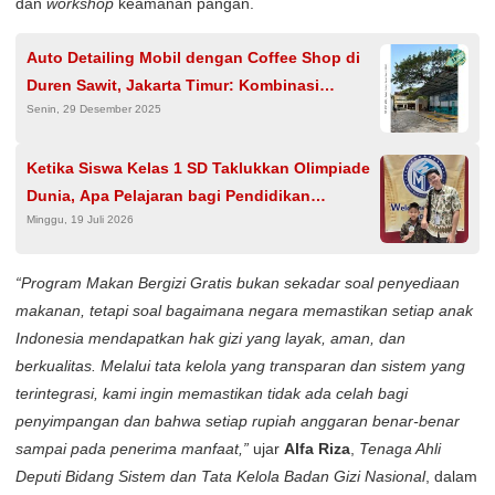
dan
workshop
keamanan pangan.
Auto Detailing Mobil dengan Coffee Shop di
Duren Sawit, Jakarta Timur: Kombinasi
Senin, 29 Desember 2025
Sempurna untuk Perawatan Mobil dan
Relaksasi
Ketika Siswa Kelas 1 SD Taklukkan Olimpiade
Dunia, Apa Pelajaran bagi Pendidikan
Minggu, 19 Juli 2026
Indonesia?
“Program Makan Bergizi Gratis bukan sekadar soal penyediaan
makanan, tetapi soal bagaimana negara memastikan setiap anak
Indonesia mendapatkan hak gizi yang layak, aman, dan
berkualitas. Melalui tata kelola yang transparan dan sistem yang
terintegrasi, kami ingin memastikan tidak ada celah bagi
penyimpangan dan bahwa setiap rupiah anggaran benar-benar
sampai pada penerima manfaat,”
ujar
Alfa Riza
,
Tenaga Ahli
Deputi Bidang Sistem dan Tata Kelola Badan Gizi Nasional
, dalam