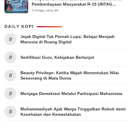
Pemberdayaan Masyarakat R-15 UNTAG
Surabaya 2026
3 minggu yang lalu
DAILY KOPI
Jejak Digital Tak Pernah Lupa: Belajar Menjadi
#
Manusia di Ruang Digital
#
Sertifikasi Guru, Kebijakan Berlanjut
Beauty Privilege: Ketika Wajah Menentukan Nilai
#
Seseorang di Mata Dunia
#
Menjaga Demokrasi Melalui Partisipasi Mahasiswa
Muhammadiyah Ajak Warga Tinggalkan Rokok demi
#
Kesehatan dan Kemaslahatan