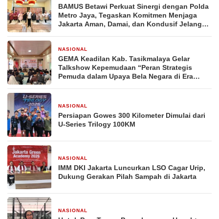
BAMUS Betawi Perkuat Sinergi dengan Polda
Metro Jaya, Tegaskan Komitmen Menjaga
Jakarta Aman, Damai, dan Kondusif Jelang
HUT ke-81 Republik Indonesia
NASIONAL
3 hari yang lalu
GEMA Keadilan Kab. Tasikmalaya Gelar
Talkshow Kepemudaan “Peran Strategis
Pemuda dalam Upaya Bela Negara di Era
Post-Truth”
NASIONAL
1 minggu yang lalu
Persiapan Gowes 300 Kilometer Dimulai dari
U-Series Trilogy 100KM
NASIONAL
1 minggu yang lalu
IMM DKI Jakarta Luncurkan LSO Cagar Urip,
Dukung Gerakan Pilah Sampah di Jakarta
NASIONAL
2 minggu yang lalu