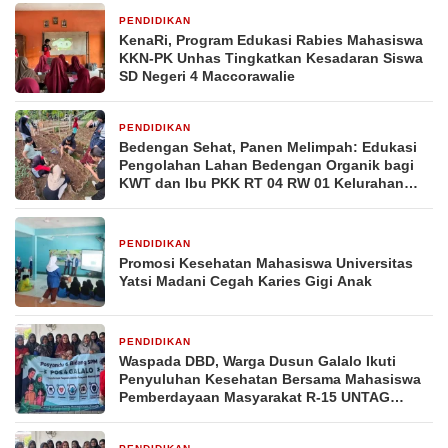
PENDIDIKAN
2 minggu yang lalu
KenaRi, Program Edukasi Rabies Mahasiswa
KKN-PK Unhas Tingkatkan Kesadaran Siswa
SD Negeri 4 Maccorawalie
PENDIDIKAN
2 minggu yang lalu
Bedengan Sehat, Panen Melimpah: Edukasi
Pengolahan Lahan Bedengan Organik bagi
KWT dan Ibu PKK RT 04 RW 01 Kelurahan
Pakintelan
PENDIDIKAN
2 minggu yang lalu
Promosi Kesehatan Mahasiswa Universitas
Yatsi Madani Cegah Karies Gigi Anak
PENDIDIKAN
3 minggu yang lalu
Waspada DBD, Warga Dusun Galalo Ikuti
Penyuluhan Kesehatan Bersama Mahasiswa
Pemberdayaan Masyarakat R-15 UNTAG
Surabaya 2026