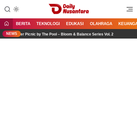
Lewati
ke
Menyajikan Fakta, Menginspirasi
Daily Nusantara
konten
Bangsa
BERITA
TEKNOLOGI
EDUKASI
OLAHRAGA
KEUANG
NEWS
ower Picnic by The Pool – Bloom & Balance Series Vol. 2
J