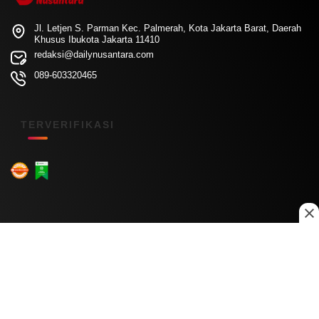
Jl. Letjen S. Parman Kec. Palmerah, Kota Jakarta Barat, Daerah
Khusus Ibukota Jakarta 11410
redaksi@dailynusantara.com
089-603320465
TERVERIFIKASI
Menu Kanal
Nasional
Daerah
Ekonomi
Pendidikan
Internasional
Hiburan
Olahraga
Teknologi
Keuangan
Menu Informasi