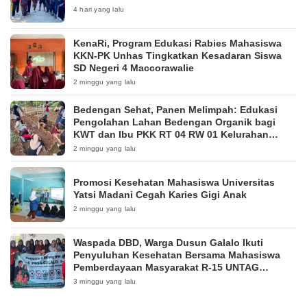
4 hari yang lalu
KenaRi, Program Edukasi Rabies Mahasiswa
KKN-PK Unhas Tingkatkan Kesadaran Siswa
SD Negeri 4 Maccorawalie
2 minggu yang lalu
Bedengan Sehat, Panen Melimpah: Edukasi
Pengolahan Lahan Bedengan Organik bagi
KWT dan Ibu PKK RT 04 RW 01 Kelurahan
Pakintelan
2 minggu yang lalu
Promosi Kesehatan Mahasiswa Universitas
Yatsi Madani Cegah Karies Gigi Anak
2 minggu yang lalu
Waspada DBD, Warga Dusun Galalo Ikuti
Penyuluhan Kesehatan Bersama Mahasiswa
Pemberdayaan Masyarakat R-15 UNTAG
Surabaya 2026
3 minggu yang lalu