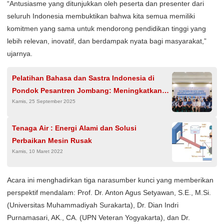
“Antusiasme yang ditunjukkan oleh peserta dan presenter dari
seluruh Indonesia membuktikan bahwa kita semua memiliki
komitmen yang sama untuk mendorong pendidikan tinggi yang
lebih relevan, inovatif, dan berdampak nyata bagi masyarakat,”
ujarnya.
Pelatihan Bahasa dan Sastra Indonesia di
Pondok Pesantren Jombang: Meningkatkan
Kamis, 25 September 2025
Kompetensi Guru di Era Digital
Tenaga Air : Energi Alami dan Solusi
Perbaikan Mesin Rusak
Kamis, 10 Maret 2022
Acara ini menghadirkan tiga narasumber kunci yang memberikan
perspektif mendalam: Prof. Dr. Anton Agus Setyawan, S.E., M.Si.
(Universitas Muhammadiyah Surakarta), Dr. Dian Indri
Purnamasari, AK., CA. (UPN Veteran Yogyakarta), dan Dr.