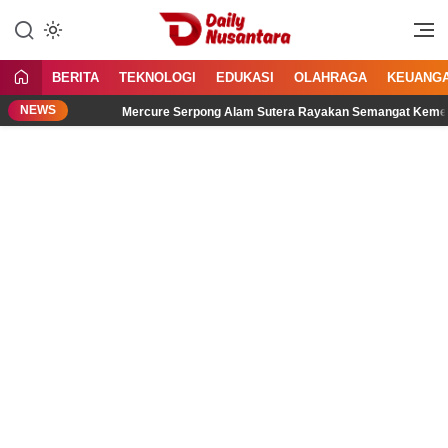
Lewati
ke
Menyajikan Fakta, Menginspirasi
Daily Nusantara
konten
Bangsa
BERITA
TEKNOLOGI
EDUKASI
OLAHRAGA
KEUANG
NEWS
Mercure Serpong Alam Sutera Rayakan Semangat Kemerdekaan m