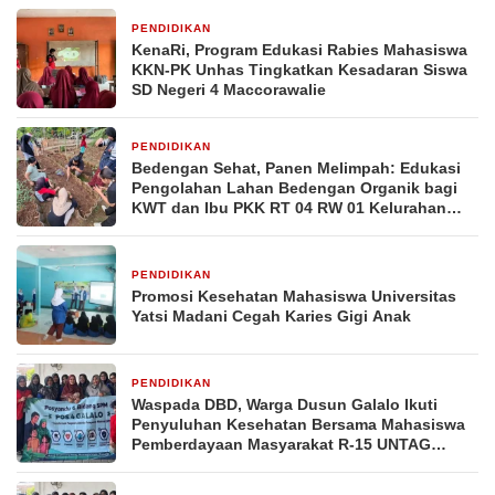
PENDIDIKAN
2 minggu yang lalu
KenaRi, Program Edukasi Rabies Mahasiswa
KKN-PK Unhas Tingkatkan Kesadaran Siswa
SD Negeri 4 Maccorawalie
PENDIDIKAN
2 minggu yang lalu
Bedengan Sehat, Panen Melimpah: Edukasi
Pengolahan Lahan Bedengan Organik bagi
KWT dan Ibu PKK RT 04 RW 01 Kelurahan
Pakintelan
PENDIDIKAN
2 minggu yang lalu
Promosi Kesehatan Mahasiswa Universitas
Yatsi Madani Cegah Karies Gigi Anak
PENDIDIKAN
3 minggu yang lalu
Waspada DBD, Warga Dusun Galalo Ikuti
Penyuluhan Kesehatan Bersama Mahasiswa
Pemberdayaan Masyarakat R-15 UNTAG
Surabaya 2026