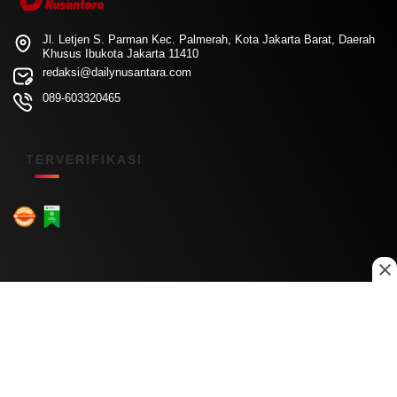
Jl. Letjen S. Parman Kec. Palmerah, Kota Jakarta Barat, Daerah
Khusus Ibukota Jakarta 11410
redaksi@dailynusantara.com
089-603320465
TERVERIFIKASI
Menu Kanal
Nasional
Daerah
Ekonomi
Pendidikan
Internasional
Hiburan
Olahraga
Teknologi
Keuangan
Menu Informasi