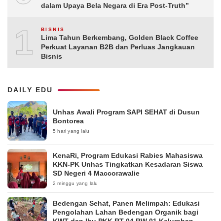
dalam Upaya Bela Negara di Era Post-Truth”
10
BISNIS
Lima Tahun Berkembang, Golden Black Coffee
Perkuat Layanan B2B dan Perluas Jangkauan
Bisnis
DAILY EDU
Unhas Awali Program SAPI SEHAT di Dusun
Bontorea
5 hari yang lalu
KenaRi, Program Edukasi Rabies Mahasiswa
KKN-PK Unhas Tingkatkan Kesadaran Siswa
SD Negeri 4 Maccorawalie
2 minggu yang lalu
Bedengan Sehat, Panen Melimpah: Edukasi
Pengolahan Lahan Bedengan Organik bagi
KWT dan Ibu PKK RT 04 RW 01 Kelurahan