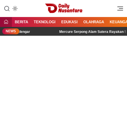
Lewati
ke
Menyajikan Fakta, Menginspirasi
Daily Nusantara
konten
Bangsa
BERITA
TEKNOLOGI
EDUKASI
OLAHRAGA
KEUANG
NEWS
bih Didengar
Mercure Serpong Alam Sutera Rayakan Semangat