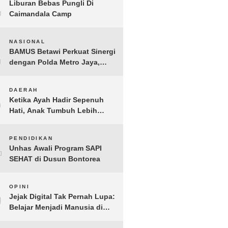
1
Liburan Bebas Pungli Di
Caimandala Camp
2
NASIONAL
BAMUS Betawi Perkuat Sinergi
dengan Polda Metro Jaya,
Tegaskan Komitmen Menjaga
Jakarta Aman, Damai, dan
3
DAERAH
Kondusif Jelang HUT ke-81
Ketika Ayah Hadir Sepenuh
Republik Indonesia
Hati, Anak Tumbuh Lebih
Berani: Kisah Hangat
BERGEMA di Palembang
4
PENDIDIKAN
Unhas Awali Program SAPI
SEHAT di Dusun Bontorea
5
OPINI
Jejak Digital Tak Pernah Lupa:
Belajar Menjadi Manusia di
Ruang Digital