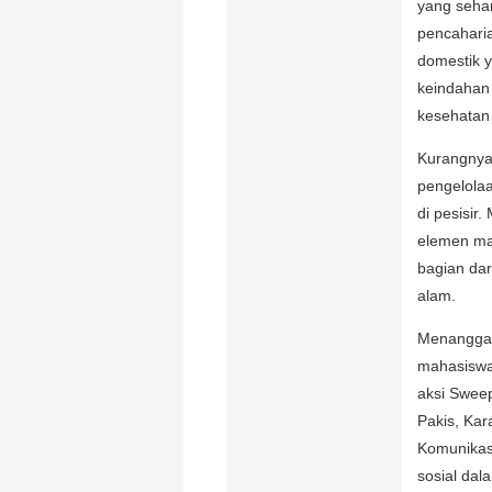
yang seha
pencaharia
domestik y
keindahan
kesehatan
Kurangnya 
pengelola
di pesisir
elemen ma
bagian dar
alam.
Menanggapi 
mahasiswa,
aksi Sweep
Pakis, Kar
Komunikasi
sosial da