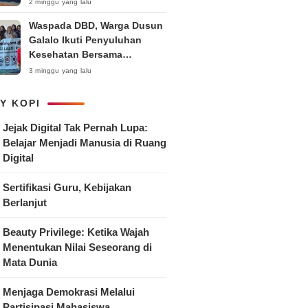
Anak
2 minggu yang lalu
Waspada DBD, Warga Dusun
Galalo Ikuti Penyuluhan
Kesehatan Bersama
Mahasiswa Pemberdayaan
3 minggu yang lalu
Masyarakat R-15 UNTAG
Surabaya 2026
Y KOPI
Jejak Digital Tak Pernah Lupa:
Belajar Menjadi Manusia di Ruang
Digital
Sertifikasi Guru, Kebijakan
Berlanjut
Beauty Privilege: Ketika Wajah
Menentukan Nilai Seseorang di
Mata Dunia
Menjaga Demokrasi Melalui
Partisipasi Mahasiswa