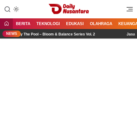
Lewati
ke
Menyajikan Fakta, Menginspirasi
Daily Nusantara
konten
Bangsa
BERITA
TEKNOLOGI
EDUKASI
OLAHRAGA
KEUANG
NEWS
 by The Pool – Bloom & Balance Series Vol. 2
Jasa Import 