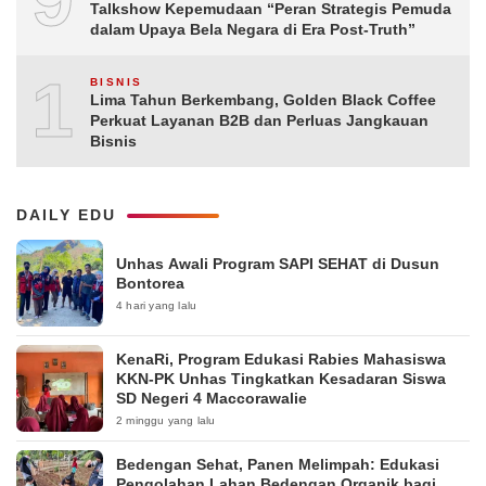
Talkshow Kepemudaan “Peran Strategis Pemuda
dalam Upaya Bela Negara di Era Post-Truth”
10
BISNIS
Lima Tahun Berkembang, Golden Black Coffee
Perkuat Layanan B2B dan Perluas Jangkauan
Bisnis
DAILY EDU
Unhas Awali Program SAPI SEHAT di Dusun
Bontorea
4 hari yang lalu
KenaRi, Program Edukasi Rabies Mahasiswa
KKN-PK Unhas Tingkatkan Kesadaran Siswa
SD Negeri 4 Maccorawalie
2 minggu yang lalu
Bedengan Sehat, Panen Melimpah: Edukasi
Pengolahan Lahan Bedengan Organik bagi