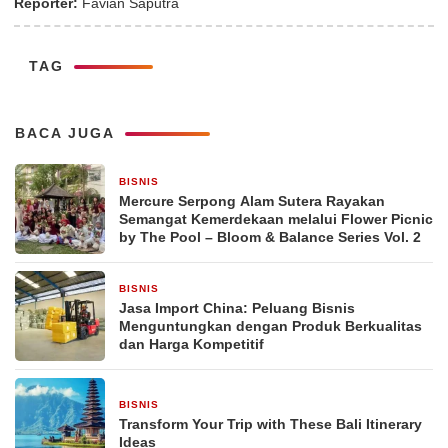
Reporter:
Favian Saputra
TAG
BACA JUGA
BISNIS
5 jam yang lalu
Mercure Serpong Alam Sutera Rayakan
Semangat Kemerdekaan melalui Flower Picnic
by The Pool – Bloom & Balance Series Vol. 2
BISNIS
7 jam yang lalu
Jasa Import China: Peluang Bisnis
Menguntungkan dengan Produk Berkualitas
dan Harga Kompetitif
BISNIS
1 hari yang lalu
Transform Your Trip with These Bali Itinerary
Ideas