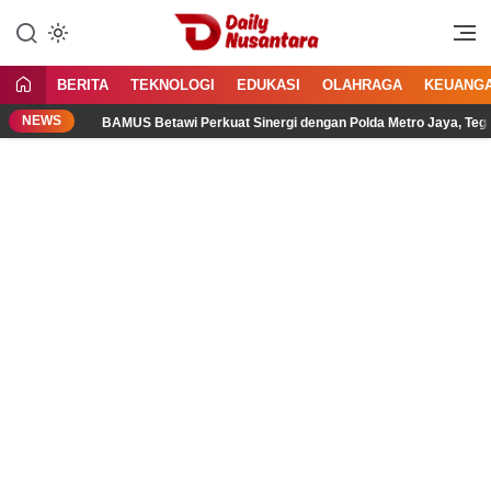
Lewati
ke
Menyajikan Fakta, Menginspirasi
Daily Nusantara
konten
Bangsa
BERITA
TEKNOLOGI
EDUKASI
OLAHRAGA
KEUANG
NEWS
BAMUS Betawi Perkuat Sinergi dengan Polda Metro Jaya, Tegaskan 