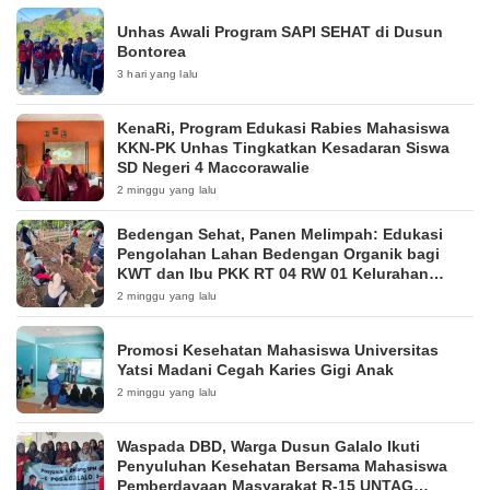
Unhas Awali Program SAPI SEHAT di Dusun
Bontorea
3 hari yang lalu
KenaRi, Program Edukasi Rabies Mahasiswa
KKN-PK Unhas Tingkatkan Kesadaran Siswa
SD Negeri 4 Maccorawalie
2 minggu yang lalu
Bedengan Sehat, Panen Melimpah: Edukasi
Pengolahan Lahan Bedengan Organik bagi
KWT dan Ibu PKK RT 04 RW 01 Kelurahan
Pakintelan
2 minggu yang lalu
Promosi Kesehatan Mahasiswa Universitas
Yatsi Madani Cegah Karies Gigi Anak
2 minggu yang lalu
Waspada DBD, Warga Dusun Galalo Ikuti
Penyuluhan Kesehatan Bersama Mahasiswa
Pemberdayaan Masyarakat R-15 UNTAG