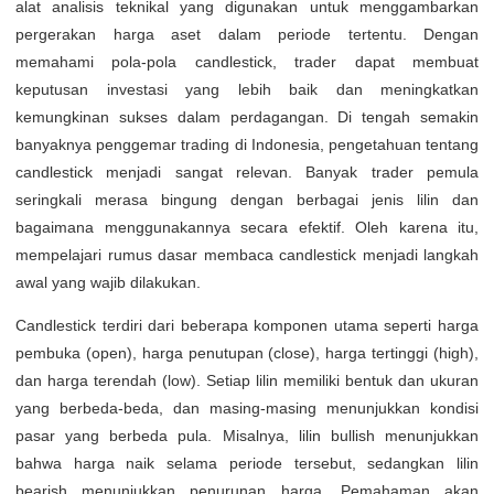
alat analisis teknikal yang digunakan untuk menggambarkan
pergerakan harga aset dalam periode tertentu. Dengan
memahami pola-pola candlestick, trader dapat membuat
keputusan investasi yang lebih baik dan meningkatkan
kemungkinan sukses dalam perdagangan. Di tengah semakin
banyaknya penggemar trading di Indonesia, pengetahuan tentang
candlestick menjadi sangat relevan. Banyak trader pemula
seringkali merasa bingung dengan berbagai jenis lilin dan
bagaimana menggunakannya secara efektif. Oleh karena itu,
mempelajari rumus dasar membaca candlestick menjadi langkah
awal yang wajib dilakukan.
Candlestick terdiri dari beberapa komponen utama seperti harga
pembuka (open), harga penutupan (close), harga tertinggi (high),
dan harga terendah (low). Setiap lilin memiliki bentuk dan ukuran
yang berbeda-beda, dan masing-masing menunjukkan kondisi
pasar yang berbeda pula. Misalnya, lilin bullish menunjukkan
bahwa harga naik selama periode tersebut, sedangkan lilin
bearish menunjukkan penurunan harga. Pemahaman akan