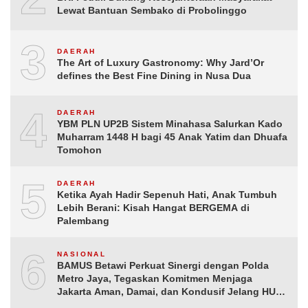
Lewat Bantuan Sembako di Probolinggo
3
DAERAH
The Art of Luxury Gastronomy: Why Jard’Or
defines the Best Fine Dining in Nusa Dua
4
DAERAH
YBM PLN UP2B Sistem Minahasa Salurkan Kado
Muharram 1448 H bagi 45 Anak Yatim dan Dhuafa
Tomohon
5
DAERAH
Ketika Ayah Hadir Sepenuh Hati, Anak Tumbuh
Lebih Berani: Kisah Hangat BERGEMA di
Palembang
6
NASIONAL
BAMUS Betawi Perkuat Sinergi dengan Polda
Metro Jaya, Tegaskan Komitmen Menjaga
Jakarta Aman, Damai, dan Kondusif Jelang HUT
ke-81 Republik Indonesia