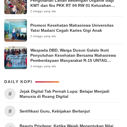
Pengolahan Lahan Bedengan Organik bagi
KWT dan Ibu PKK RT 04 RW 01 Kelurahan
Pakintelan
2 minggu yang lalu
Promosi Kesehatan Mahasiswa Universitas
Yatsi Madani Cegah Karies Gigi Anak
2 minggu yang lalu
Waspada DBD, Warga Dusun Galalo Ikuti
Penyuluhan Kesehatan Bersama Mahasiswa
Pemberdayaan Masyarakat R-15 UNTAG
Surabaya 2026
3 minggu yang lalu
DAILY KOPI
Jejak Digital Tak Pernah Lupa: Belajar Menjadi
#
Manusia di Ruang Digital
#
Sertifikasi Guru, Kebijakan Berlanjut
Beauty Privilege: Ketika Wajah Menentukan Nilai