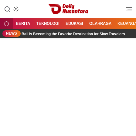
Lewati
ke
Menyajikan Fakta, Menginspirasi
Daily Nusantara
konten
Bangsa
BERITA
TEKNOLOGI
EDUKASI
OLAHRAGA
KEUANG
NEWS
orth Bali Is Becoming the Favorite Destination for Slow Travelers