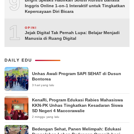
9
Bright Speaks Hadirkan Solusi Kursus Bahasa
Inggris Online 1-on-1 Interaktif untuk Tingkatkan
Kepercayaan Diri Bicara
10
OPINI
Jejak Digital Tak Pernah Lupa: Belajar Menjadi
Manusia di Ruang Digital
DAILY EDU
Unhas Awali Program SAPI SEHAT di Dusun
Bontorea
3 hari yang lalu
KenaRi, Program Edukasi Rabies Mahasiswa
KKN-PK Unhas Tingkatkan Kesadaran Siswa
SD Negeri 4 Maccorawalie
2 minggu yang lalu
Bedengan Sehat, Panen Melimpah: Edukasi