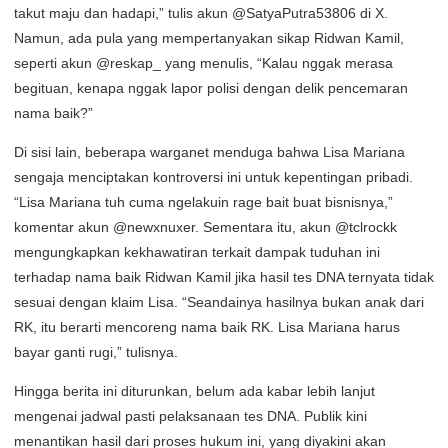
takut maju dan hadapi,” tulis akun @SatyaPutra53806 di X.
Namun, ada pula yang mempertanyakan sikap Ridwan Kamil,
seperti akun @reskap_ yang menulis, “Kalau nggak merasa
begituan, kenapa nggak lapor polisi dengan delik pencemaran
nama baik?”
Di sisi lain, beberapa warganet menduga bahwa Lisa Mariana
sengaja menciptakan kontroversi ini untuk kepentingan pribadi.
“Lisa Mariana tuh cuma ngelakuin rage bait buat bisnisnya,”
komentar akun @newxnuxer. Sementara itu, akun @tclrockk
mengungkapkan kekhawatiran terkait dampak tuduhan ini
terhadap nama baik Ridwan Kamil jika hasil tes DNA ternyata tidak
sesuai dengan klaim Lisa. “Seandainya hasilnya bukan anak dari
RK, itu berarti mencoreng nama baik RK. Lisa Mariana harus
bayar ganti rugi,” tulisnya.
Hingga berita ini diturunkan, belum ada kabar lebih lanjut
mengenai jadwal pasti pelaksanaan tes DNA. Publik kini
menantikan hasil dari proses hukum ini, yang diyakini akan