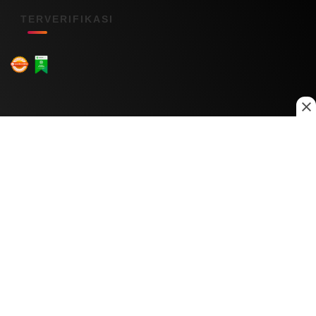
TERVERIFIKASI
Menu Kanal
Nasional
Daerah
Ekonomi
Pendidikan
Internasional
Hiburan
Olahraga
Teknologi
Keuangan
Menu Informasi
Tentang Kami
Redaksi
Kontak Kami
Kebijakan Privasi
Disclaimer
Pedoman Media Siber
Copyright © 2026 Daily Nusantara. All rights reserved.
© 2026
PT Digital Kreator Nusantara
0
0
707