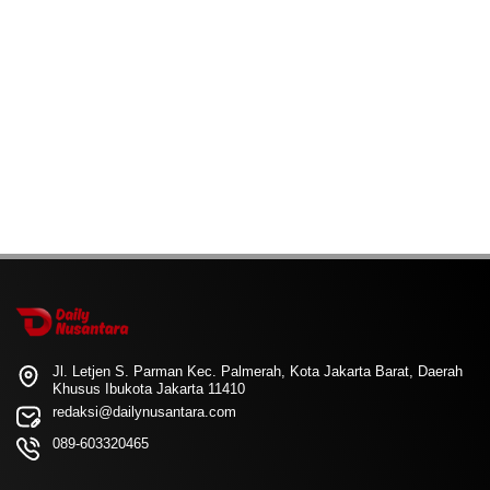
Jl. Letjen S. Parman Kec. Palmerah, Kota Jakarta Barat, Daerah
Khusus Ibukota Jakarta 11410
redaksi@dailynusantara.com
089-603320465