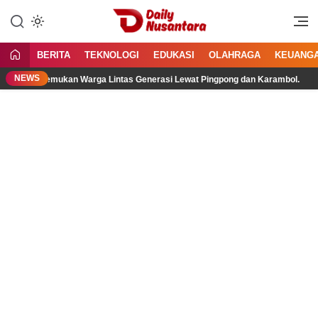
Lewati
ke
Menyajikan Fakta, Menginspirasi
Daily Nusantara
konten
Bangsa
BERITA
TEKNOLOGI
EDUKASI
OLAHRAGA
KEUANG
NEWS
6, Pertemukan Warga Lintas Generasi Lewat Pingpong dan Karambol.