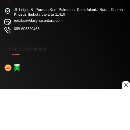
Jl. Letjen S. Parman Kec. Palmerah, Kota Jakarta Barat, Daerah
Khusus Ibukota Jakarta 11410
redaksi@dailynusantara.com
089-603320465
TERVERIFIKASI
Menu Kanal
Nasional
Daerah
Ekonomi
Pendidikan
Internasional
Hiburan
Olahraga
Teknologi
Keuangan
Menu Informasi