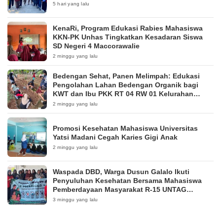
5 hari yang lalu
KenaRi, Program Edukasi Rabies Mahasiswa
KKN-PK Unhas Tingkatkan Kesadaran Siswa
SD Negeri 4 Maccorawalie
2 minggu yang lalu
Bedengan Sehat, Panen Melimpah: Edukasi
Pengolahan Lahan Bedengan Organik bagi
KWT dan Ibu PKK RT 04 RW 01 Kelurahan
Pakintelan
2 minggu yang lalu
Promosi Kesehatan Mahasiswa Universitas
Yatsi Madani Cegah Karies Gigi Anak
2 minggu yang lalu
Waspada DBD, Warga Dusun Galalo Ikuti
Penyuluhan Kesehatan Bersama Mahasiswa
Pemberdayaan Masyarakat R-15 UNTAG
Surabaya 2026
3 minggu yang lalu