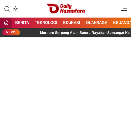
Lewati
ke
Menyajikan Fakta, Menginspirasi
Daily Nusantara
konten
Bangsa
BERITA
TEKNOLOGI
EDUKASI
OLAHRAGA
KEUANG
NEWS
Mercure Serpong Alam Sutera Rayakan Semangat Kemerdekaan 