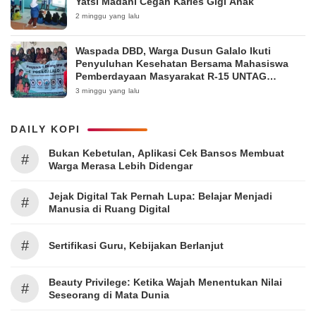
Yatsi Madani Cegah Karies Gigi Anak
2 minggu yang lalu
Waspada DBD, Warga Dusun Galalo Ikuti
Penyuluhan Kesehatan Bersama Mahasiswa
Pemberdayaan Masyarakat R-15 UNTAG
Surabaya 2026
3 minggu yang lalu
DAILY KOPI
Bukan Kebetulan, Aplikasi Cek Bansos Membuat
#
Warga Merasa Lebih Didengar
Jejak Digital Tak Pernah Lupa: Belajar Menjadi
#
Manusia di Ruang Digital
#
Sertifikasi Guru, Kebijakan Berlanjut
Beauty Privilege: Ketika Wajah Menentukan Nilai
#
Seseorang di Mata Dunia