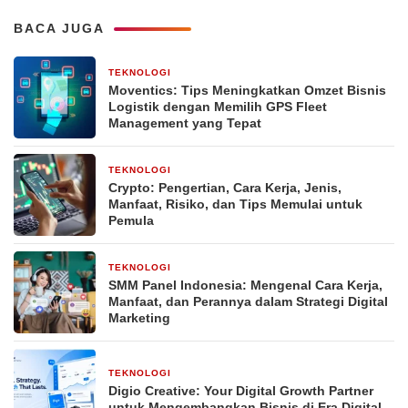
BACA JUGA
TEKNOLOGI
1 hari yang lalu
Moventics: Tips Meningkatkan Omzet Bisnis
Logistik dengan Memilih GPS Fleet
Management yang Tepat
TEKNOLOGI
3 minggu yang lalu
Crypto: Pengertian, Cara Kerja, Jenis,
Manfaat, Risiko, dan Tips Memulai untuk
Pemula
TEKNOLOGI
3 minggu yang lalu
SMM Panel Indonesia: Mengenal Cara Kerja,
Manfaat, dan Perannya dalam Strategi Digital
Marketing
TEKNOLOGI
3 minggu yang lalu
Digio Creative: Your Digital Growth Partner
untuk Mengembangkan Bisnis di Era Digital