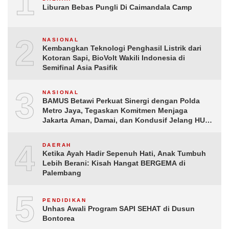
1
Liburan Bebas Pungli Di Caimandala Camp
2
NASIONAL
Kembangkan Teknologi Penghasil Listrik dari
Kotoran Sapi, BioVolt Wakili Indonesia di
Semifinal Asia Pasifik
3
NASIONAL
BAMUS Betawi Perkuat Sinergi dengan Polda
Metro Jaya, Tegaskan Komitmen Menjaga
Jakarta Aman, Damai, dan Kondusif Jelang HUT
ke-81 Republik Indonesia
4
DAERAH
Ketika Ayah Hadir Sepenuh Hati, Anak Tumbuh
Lebih Berani: Kisah Hangat BERGEMA di
Palembang
5
PENDIDIKAN
Unhas Awali Program SAPI SEHAT di Dusun
Bontorea