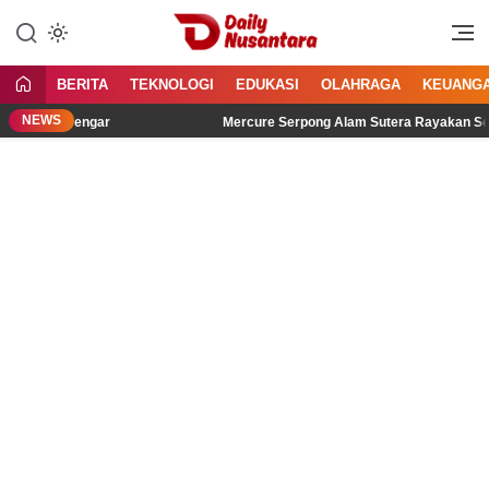
Lewati
ke
Menyajikan Fakta, Menginspirasi
Daily Nusantara
konten
Bangsa
BERITA
TEKNOLOGI
EDUKASI
OLAHRAGA
KEUANG
NEWS
ih Didengar
Mercure Serpong Alam Sutera Rayakan Semangat 