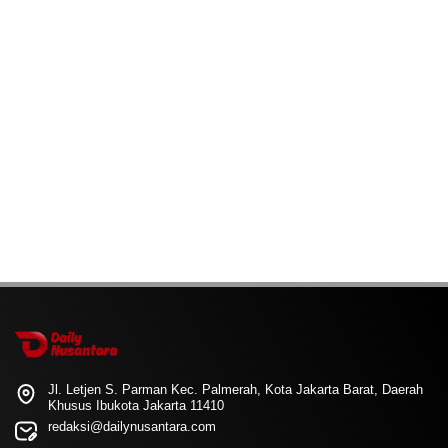
Jl. Letjen S. Parman Kec. Palmerah, Kota Jakarta Barat, Daerah
Khusus Ibukota Jakarta 11410
redaksi@dailynusantara.com