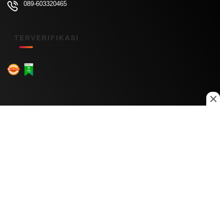
089-603320465
TERVERIFIKASI
Menu Kanal
Nasional
Daerah
Ekonomi
Pendidikan
Internasional
Hiburan
Olahraga
Teknologi
Keuangan
Menu Informasi
Tentang Kami
Redaksi
Kontak Kami
Kebijakan Privasi
Disclaimer
Pedoman Media Siber
Copyright © 2026 Daily Nusantara. All rights reserved.