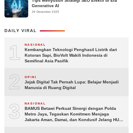
Tips Menyusun Strategi SEO Efektif di Era
Generative AI
29 Desember 2025
DAILY VIRAL
1
NASIONAL
Kembangkan Teknologi Penghasil Listrik dari
Kotoran Sapi, BioVolt Wakili Indonesia di
Semifinal Asia Pasifik
2
OPINI
Jejak Digital Tak Pernah Lupa: Belajar Menjadi
Manusia di Ruang Digital
3
NASIONAL
BAMUS Betawi Perkuat Sinergi dengan Polda
Metro Jaya, Tegaskan Komitmen Menjaga
Jakarta Aman, Damai, dan Kondusif Jelang HUT
ke-81 Republik Indonesia