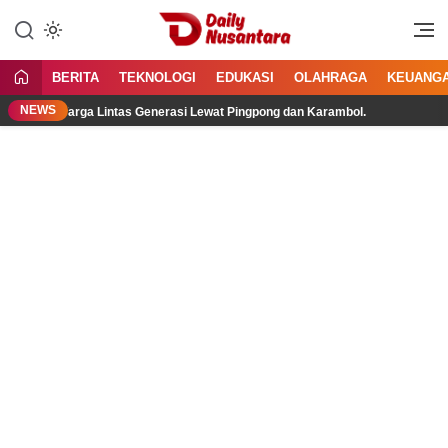
Lewati
ke
Menyajikan Fakta, Menginspirasi
Daily Nusantara
konten
Bangsa
BERITA
TEKNOLOGI
EDUKASI
OLAHRAGA
KEUANG
NEWS
kan Warga Lintas Generasi Lewat Pingpong dan Karambol.
Men