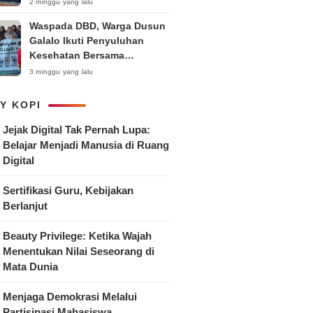
Anak
2 minggu yang lalu
Waspada DBD, Warga Dusun
Galalo Ikuti Penyuluhan
Kesehatan Bersama
Mahasiswa Pemberdayaan
3 minggu yang lalu
Masyarakat R-15 UNTAG
Surabaya 2026
Y KOPI
Jejak Digital Tak Pernah Lupa:
Belajar Menjadi Manusia di Ruang
Digital
Sertifikasi Guru, Kebijakan
Berlanjut
Beauty Privilege: Ketika Wajah
Menentukan Nilai Seseorang di
Mata Dunia
Menjaga Demokrasi Melalui
Partisipasi Mahasiswa