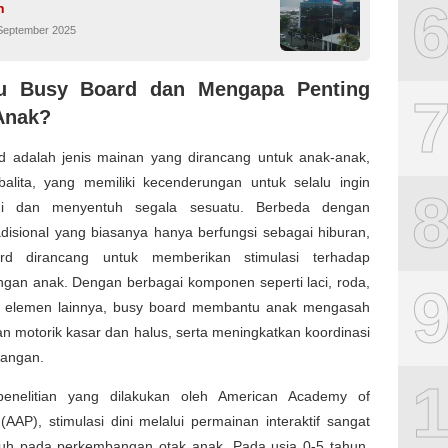
n
 September 2025
tu Busy Board dan Mengapa Penting
Anak?
d adalah jenis mainan yang dirancang untuk anak-anak,
balita, yang memiliki kecenderungan untuk selalu ingin
ahi dan menyentuh segala sesuatu. Berbeda dengan
disional yang biasanya hanya berfungsi sebagai hiburan,
rd dirancang untuk memberikan stimulasi terhadap
gan anak. Dengan berbagai komponen seperti laci, roda,
n elemen lainnya, busy board membantu anak mengasah
 motorik kasar dan halus, serta meningkatkan koordinasi
tangan.
enelitian yang dilakukan oleh American Academy of
 (AAP), stimulasi dini melalui permainan interaktif sangat
uh pada perkembangan otak anak. Pada usia 0-5 tahun,