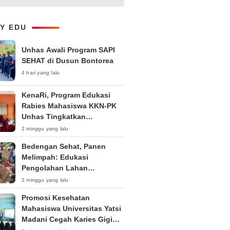
Kepemudaan “Peran Strategis
Pemuda dalam Upaya Bela
Negara di Era Post-Truth”
LY EDU
Unhas Awali Program SAPI
SEHAT di Dusun Bontorea
4 hari yang lalu
KenaRi, Program Edukasi
Rabies Mahasiswa KKN-PK
Unhas Tingkatkan
Kesadaran Siswa SD Negeri 4
2 minggu yang lalu
Maccorawalie
Bedengan Sehat, Panen
Melimpah: Edukasi
Pengolahan Lahan
Bedengan Organik bagi KWT
2 minggu yang lalu
dan Ibu PKK RT 04 RW 01
Promosi Kesehatan
Kelurahan Pakintelan
Mahasiswa Universitas Yatsi
Madani Cegah Karies Gigi