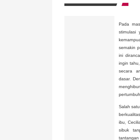
Pada mas
stimulasi
kemampuan 
semakin p
ini diran
ingin tah
secara a
dasar. De
menghibur
pertumbuh
Salah sat
berkualit
ibu, Cecil
sibuk tan
tantangan