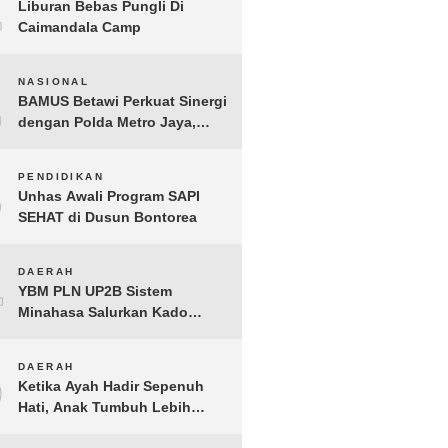
1
Liburan Bebas Pungli Di
Caimandala Camp
2
NASIONAL
BAMUS Betawi Perkuat Sinergi
dengan Polda Metro Jaya,
Tegaskan Komitmen Menjaga
Jakarta Aman, Damai, dan
3
PENDIDIKAN
Kondusif Jelang HUT ke-81
Unhas Awali Program SAPI
Republik Indonesia
SEHAT di Dusun Bontorea
4
DAERAH
YBM PLN UP2B Sistem
Minahasa Salurkan Kado
Muharram 1448 H bagi 45
Anak Yatim dan Dhuafa
5
DAERAH
Tomohon
Ketika Ayah Hadir Sepenuh
Hati, Anak Tumbuh Lebih
Berani: Kisah Hangat