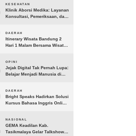
BERGEMA di Palembang
6
KESEHATAN
Klinik Aborsi Medika: Layanan
Konsultasi, Pemeriksaan, dan
Klinik Kuret di Jakarta Pusat
7
DAERAH
Itinerary Wisata Bandung 2
Hari 1 Malam Bersama Wisata
Happy
8
OPINI
Jejak Digital Tak Pernah Lupa:
Belajar Menjadi Manusia di
Ruang Digital
9
DAERAH
Bright Speaks Hadirkan Solusi
Kursus Bahasa Inggris Online
1-on-1 Interaktif untuk
Tingkatkan Kepercayaan Diri
10
NASIONAL
Bicara
GEMA Keadilan Kab.
Tasikmalaya Gelar Talkshow