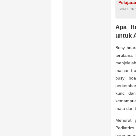
Pelajara
Selasa, 16
Apa I
untuk 
Busy boar
terutama 
menjelaj
mainan tra
busy boa
perkemban
kunci, da
kemampuan
mata dan 
Menurut p
Pediatrics
berpengar