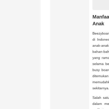
Manfaa
Anak
Beezyboar
di Indone
anak-anak
bahan-bah
yang rama
selama be
busy boar
ditemukan 
memudahk
sekitarnya
Salah sat
dalam mer