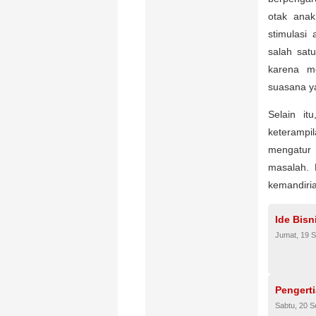
otak ana
stimulasi
salah sat
karena me
suasana y
Selain i
keterampi
mengatur
masalah. 
kemandiri
Ide Bisn
Jumat, 19 
Pengerti
Sabtu, 20 