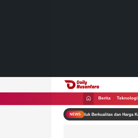
Lewati
ke
konten
Daily Nusantara
Menyajikan Fakta, Menginspirasi Ban
Berita
Teknologi
Bisnis Menguntungkan dengan Produk Berkualitas dan Harga Kompetiti
NEWS