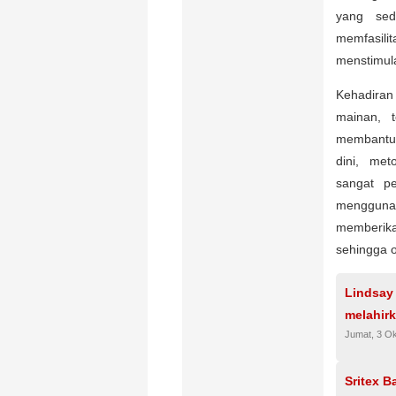
yang sed
memfasili
menstimula
Kehadiran
mainan, t
membantu 
dini, met
sangat p
menggun
memberika
sehingga o
Lindsay
melahirk
Jumat, 3 O
Sritex B