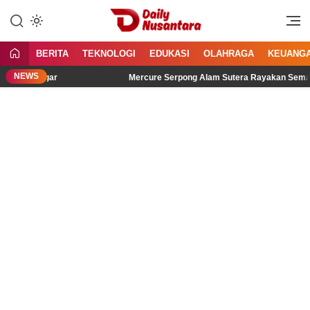
Lewati
ke
Menyajikan Fakta, Menginspirasi
Daily Nusantara
konten
Bangsa
BERITA
TEKNOLOGI
EDUKASI
OLAHRAGA
KEUANG
NEWS
Didengar
Mercure Serpong Alam Sutera Rayakan Semangat Keme