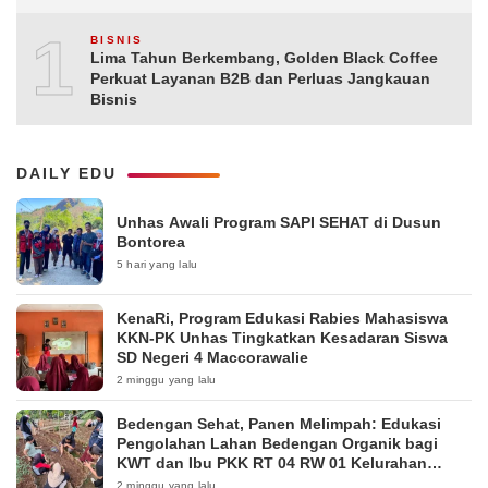
10
BISNIS
Lima Tahun Berkembang, Golden Black Coffee
Perkuat Layanan B2B dan Perluas Jangkauan
Bisnis
DAILY EDU
Unhas Awali Program SAPI SEHAT di Dusun
Bontorea
5 hari yang lalu
KenaRi, Program Edukasi Rabies Mahasiswa
KKN-PK Unhas Tingkatkan Kesadaran Siswa
SD Negeri 4 Maccorawalie
2 minggu yang lalu
Bedengan Sehat, Panen Melimpah: Edukasi
Pengolahan Lahan Bedengan Organik bagi
KWT dan Ibu PKK RT 04 RW 01 Kelurahan
Pakintelan
2 minggu yang lalu