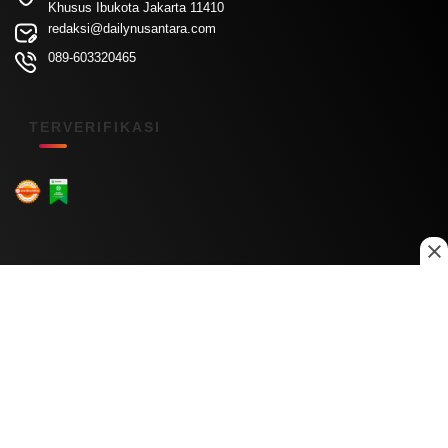
Khusus Ibukota Jakarta 11410
redaksi@dailynusantara.com
089-603320465
TERVERIFIKASI
Menu Kanal
Nasional
Daerah
Ekonomi
Pendidikan
Internasional
Hiburan
Olahraga
Teknologi
Keuangan
Menu Informasi
Tentang Kami
Redaksi
Kontak Kami
Kebijakan Privasi
Disclaimer
Pedoman Media Siber