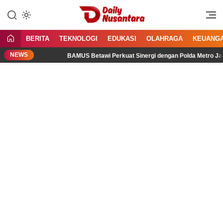
Lewati
ke
Menyajikan Fakta, Menginspirasi
Daily Nusantara
konten
Bangsa
BERITA
TEKNOLOGI
EDUKASI
OLAHRAGA
KEUANG
NEWS
al
BAMUS Betawi Perkuat Sinergi dengan Polda Metro Jaya, 