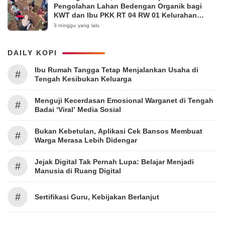
Pengolahan Lahan Bedengan Organik bagi
KWT dan Ibu PKK RT 04 RW 01 Kelurahan
Pakintelan
3 minggu yang lalu
DAILY KOPI
Ibu Rumah Tangga Tetap Menjalankan Usaha di
#
Tengah Kesibukan Keluarga
Menguji Kecerdasan Emosional Warganet di Tengah
#
Badai ‘Viral’ Media Sosial
Bukan Kebetulan, Aplikasi Cek Bansos Membuat
#
Warga Merasa Lebih Didengar
Jejak Digital Tak Pernah Lupa: Belajar Menjadi
#
Manusia di Ruang Digital
#
Sertifikasi Guru, Kebijakan Berlanjut