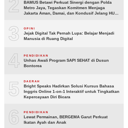
2
BAMUS Betawi Perkuat Sinergi dengan Polda
Metro Jaya, Tegaskan Komitmen Menjaga
Jakarta Aman, Damai, dan Kondusif Jelang HUT
ke-81 Republik Indonesia
3
OPINI
Jejak Digital Tak Pernah Lupa: Belajar Menjadi
Manusia di Ruang Digital
4
PENDIDIKAN
Unhas Awali Program SAPI SEHAT di Dusun
Bontorea
5
DAERAH
Bright Speaks Hadirkan Solusi Kursus Bahasa
Inggris Online 1-on-1 Interaktif untuk Tingkatkan
Kepercayaan Diri Bicara
6
PENDIDIKAN
Lewat Permainan, BERGEMA Garut Perkuat
Ikatan Ayah dan Anak