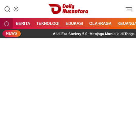
Lewati
ke
Menyajikan Fakta, Menginspirasi
Daily Nusantara
konten
Bangsa
BERITA
TEKNOLOGI
EDUKASI
OLAHRAGA
KEUANG
NEWS
luarga
AI di Era Society 5.0: Menjaga Manusia di Tengah Tekn