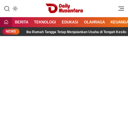
Lewati
ke
Menyajikan Fakta, Menginspirasi
Daily Nusantara
konten
Bangsa
BERITA
TEKNOLOGI
EDUKASI
OLAHRAGA
KEUANG
NEWS
Ibu Rumah Tangga Tetap Menjalankan Usaha di Tengah Kesibukan K