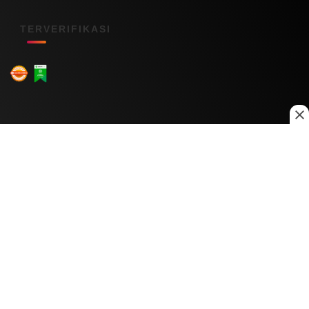
TERVERIFIKASI
Menu Kanal
Nasional
Daerah
Ekonomi
Pendidikan
Internasional
Hiburan
Olahraga
Teknologi
Keuangan
Menu Informasi
Tentang Kami
Redaksi
Kontak Kami
Kebijakan Privasi
Disclaimer
Pedoman Media Siber
Copyright © 2026 Daily Nusantara. All rights reserved.
© 2026
PT Digital Kreator Nusantara
1
0
4619