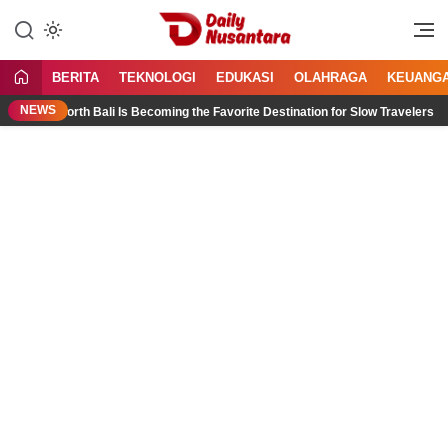
Lewati
ke
Menyajikan Fakta, Menginspirasi
Daily Nusantara
konten
Bangsa
BERITA
TEKNOLOGI
EDUKASI
OLAHRAGA
KEUANG
NEWS
Why North Bali Is Becoming the Favorite Destination for Slow Travelers