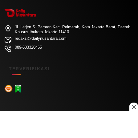
Jl. Letjen S. Parman Kec. Palmerah, Kota Jakarta Barat, Daerah
Khusus Ibukota Jakarta 11410
redaksi@dailynusantara.com
089-603320465
TERVERIFIKASI
Menu Kanal
Nasional
Daerah
Ekonomi
Pendidikan
Internasional
Hiburan
Olahraga
Teknologi
Keuangan