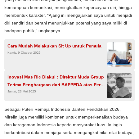
kemampuan komunikasi, meningkatkan kepercayaan diri, hingga
membentuk karakter. “Ajang ini mengajarkan saya untuk menjadi
diri sendiri dan berani menunjukkan potensi yang saya miliki di
hadapan publik,” ungkapnya.
Cara Mudah Melakukan Sit Up untuk Pemula
Kamis, 9 Oktober 2025
Inovasi Mas Ric Diakui : Direktur Muda Group
Terima Penghargaan dari BAPPEDA atas Peran
Jumat, 23 Mei 2025
Strategis
Sebagai Puteri Remaja Indonesia Banten Pendidikan 2026,
Mirelin juga memiliki komitmen untuk memperkenalkan budaya
dan keragaman Indonesia kepada masyarakat luas. Ia ingin
berkontribusi dalam menjaga serta mengangkat nilai-nilai budaya,