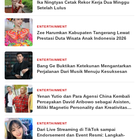
Ika Ningtyas Cetak Rekor Kerja Dua Minggu
Setelah Lulus
ENTERTAINMENT
1 minggu yang lalu
Zee Harumkan Kabupaten Tangerang Lewat
Prestasi Duta Wisata Anak Indonesia 2026
ENTERTAINMENT
3 minggu yang lalu
Bang Ge Buktikan Ketekunan Mengantarkan
Perjalanan Dari Musik Menuju Kesuksesan
ENTERTAINMENT
3 minggu yang lalu
Yenan Yutio dan Para Agensi China Kembali
Percayakan David Aribowo sebagai Asisten,
Miliki Magnetic Personality dan Kreativitas
dalam Menciptakan Strategi Promosi
ENTERTAINMENT
4 minggu yang lalu
Dari Live Streaming di TikTok sampai
Endorsement dan Event Resmi: Langkah-