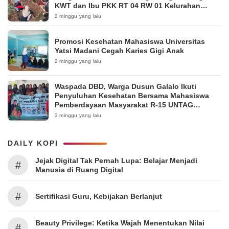
KWT dan Ibu PKK RT 04 RW 01 Kelurahan
Pakintelan
2 minggu yang lalu
Promosi Kesehatan Mahasiswa Universitas
Yatsi Madani Cegah Karies Gigi Anak
2 minggu yang lalu
Waspada DBD, Warga Dusun Galalo Ikuti
Penyuluhan Kesehatan Bersama Mahasiswa
Pemberdayaan Masyarakat R-15 UNTAG
Surabaya 2026
3 minggu yang lalu
DAILY KOPI
Jejak Digital Tak Pernah Lupa: Belajar Menjadi
#
Manusia di Ruang Digital
#
Sertifikasi Guru, Kebijakan Berlanjut
Beauty Privilege: Ketika Wajah Menentukan Nilai
#