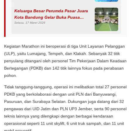
Keluarga Besar Perumda Pasar Juara
Kota Bandung Gelar Buka Puasa
Selasa, 17 Maret 2026
Bersama, Dihadiri Tokoh Pedagang dan
Tokoh Masyarakat
Kegiatan Marathon ini beroperasi di tiga Unit Layanan Pelanggan
(ULP), yaitu Lumajang, Tempeh, dan Klakah. Sebanyak 32 titik
penyulang ditangani oleh personel Tim Pekerjaan Dalam Keadaan
Bertegangan (PDKB) dan 142 titik lainnya fokus pada perabasan
pohon.
Tidak tanggung-tanggung, operasi ini melibatkan total 27 personel
PDKB yang berkolaborasi dengan unit PLN dari Banyuwangi,
Pasuruan, dan Surabaya Selatan. Dukungan juga datang dari 32
pengawas dari UID Jatim dan PLN UP3 Jember, serta 90 personel
teknis lainnya yang dilengkapi dengan berbagai kendaraan
operasional seperti 11 unit skylift, 6 unit truk sampah, dan 11 unit
mobil preventif.