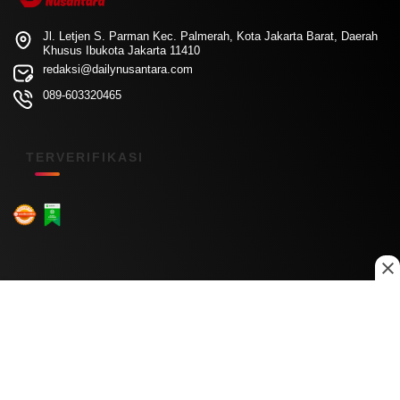
Jl. Letjen S. Parman Kec. Palmerah, Kota Jakarta Barat, Daerah
Khusus Ibukota Jakarta 11410
redaksi@dailynusantara.com
089-603320465
TERVERIFIKASI
Menu Kanal
Nasional
Daerah
Ekonomi
Pendidikan
Internasional
Hiburan
Olahraga
Teknologi
Keuangan
Menu Informasi