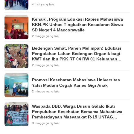
4 hari yang lalu
KenaRi, Program Edukasi Rabies Mahasiswa
KKN-PK Unhas Tingkatkan Kesadaran Siswa
SD Negeri 4 Maccorawalie
2 minggu yang lalu
Bedengan Sehat, Panen Melimpah: Edukasi
Pengolahan Lahan Bedengan Organik bagi
KWT dan Ibu PKK RT 04 RW 01 Kelurahan
Pakintelan
2 minggu yang lalu
Promosi Kesehatan Mahasiswa Universitas
Yatsi Madani Cegah Karies Gigi Anak
2 minggu yang lalu
Waspada DBD, Warga Dusun Galalo Ikuti
Penyuluhan Kesehatan Bersama Mahasiswa
Pemberdayaan Masyarakat R-15 UNTAG
Surabaya 2026
3 minggu yang lalu