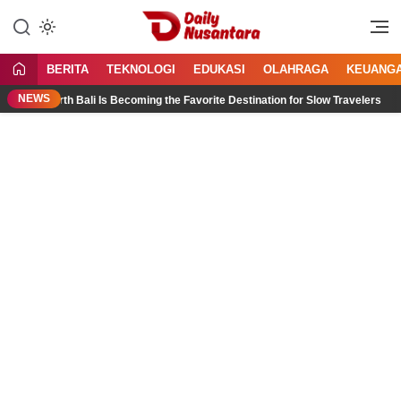
Lewati
ke
Menyajikan Fakta, Menginspirasi
Daily Nusantara
konten
Bangsa
BERITA
TEKNOLOGI
EDUKASI
OLAHRAGA
KEUANG
NEWS
 North Bali Is Becoming the Favorite Destination for Slow Travelers