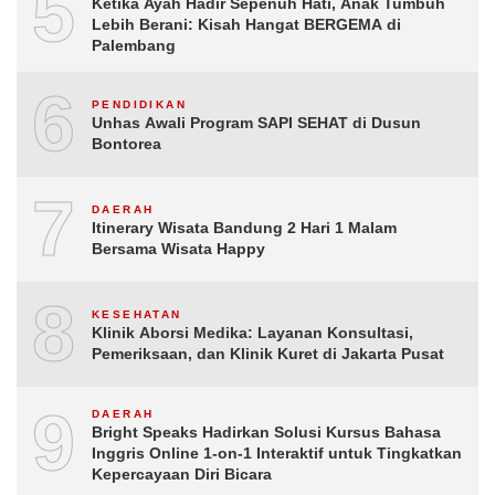
5
Ketika Ayah Hadir Sepenuh Hati, Anak Tumbuh
Lebih Berani: Kisah Hangat BERGEMA di
Palembang
6
PENDIDIKAN
Unhas Awali Program SAPI SEHAT di Dusun
Bontorea
7
DAERAH
Itinerary Wisata Bandung 2 Hari 1 Malam
Bersama Wisata Happy
8
KESEHATAN
Klinik Aborsi Medika: Layanan Konsultasi,
Pemeriksaan, dan Klinik Kuret di Jakarta Pusat
9
DAERAH
Bright Speaks Hadirkan Solusi Kursus Bahasa
Inggris Online 1-on-1 Interaktif untuk Tingkatkan
Kepercayaan Diri Bicara