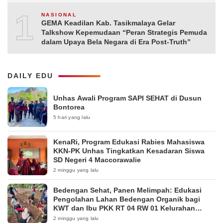
10
NASIONAL
GEMA Keadilan Kab. Tasikmalaya Gelar
Talkshow Kepemudaan “Peran Strategis Pemuda
dalam Upaya Bela Negara di Era Post-Truth”
DAILY EDU
Unhas Awali Program SAPI SEHAT di Dusun
Bontorea
5 hari yang lalu
KenaRi, Program Edukasi Rabies Mahasiswa
KKN-PK Unhas Tingkatkan Kesadaran Siswa
SD Negeri 4 Maccorawalie
2 minggu yang lalu
Bedengan Sehat, Panen Melimpah: Edukasi
Pengolahan Lahan Bedengan Organik bagi
KWT dan Ibu PKK RT 04 RW 01 Kelurahan
Pakintelan
2 minggu yang lalu