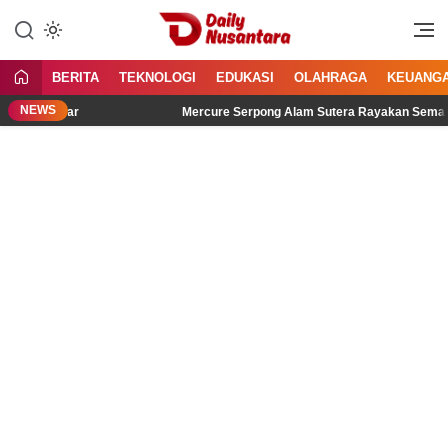
Lewati
ke
Menyajikan Fakta, Menginspirasi
Daily Nusantara
konten
Bangsa
BERITA
TEKNOLOGI
EDUKASI
OLAHRAGA
KEUANG
NEWS
idengar
Mercure Serpong Alam Sutera Rayakan Semangat Keme