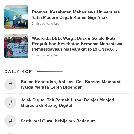
Promosi Kesehatan Mahasiswa Universitas
Yatsi Madani Cegah Karies Gigi Anak
2 minggu yang lalu
Waspada DBD, Warga Dusun Galalo Ikuti
Penyuluhan Kesehatan Bersama Mahasiswa
Pemberdayaan Masyarakat R-15 UNTAG
Surabaya 2026
3 minggu yang lalu
DAILY KOPI
Bukan Kebetulan, Aplikasi Cek Bansos Membuat
#
Warga Merasa Lebih Didengar
Jejak Digital Tak Pernah Lupa: Belajar Menjadi
#
Manusia di Ruang Digital
#
Sertifikasi Guru, Kebijakan Berlanjut