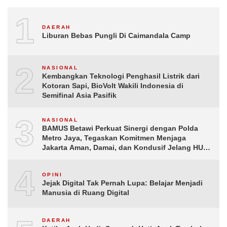
1
DAERAH
Liburan Bebas Pungli Di Caimandala Camp
2
NASIONAL
Kembangkan Teknologi Penghasil Listrik dari
Kotoran Sapi, BioVolt Wakili Indonesia di
Semifinal Asia Pasifik
3
NASIONAL
BAMUS Betawi Perkuat Sinergi dengan Polda
Metro Jaya, Tegaskan Komitmen Menjaga
Jakarta Aman, Damai, dan Kondusif Jelang HUT
ke-81 Republik Indonesia
4
OPINI
Jejak Digital Tak Pernah Lupa: Belajar Menjadi
Manusia di Ruang Digital
DAERAH