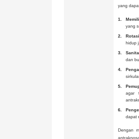
yang dapat
Memil
yang s
Rotas
hidup 
Sanit
dan bu
Penga
sirkul
Pemu
agar 
antrak
Penge
dapat 
Dengan me
antraknos