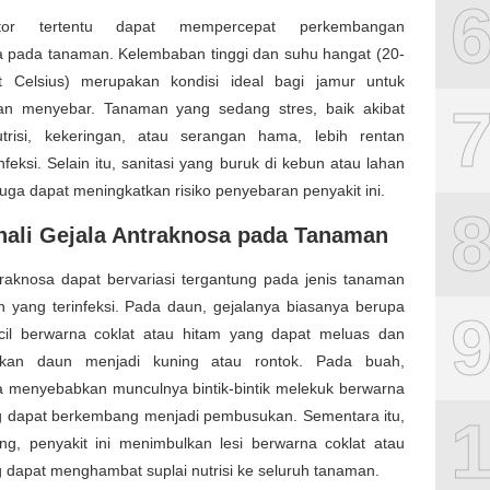
aktor tertentu dapat mempercepat perkembangan
a pada tanaman. Kelembaban tinggi dan suhu hangat (20-
t Celsius) merupakan kondisi ideal bagi jamur untuk
n menyebar. Tanaman yang sedang stres, baik akibat
trisi, kekeringan, atau serangan hama, lebih rentan
nfeksi. Selain itu, sanitasi yang buruk di kebun atau lahan
juga dapat meningkatkan risiko penyebaran penyakit ini.
ali Gejala Antraknosa pada Tanaman
traknosa dapat bervariasi tergantung pada jenis tanaman
n yang terinfeksi. Pada daun, gejalanya biasanya berupa
cil berwarna coklat atau hitam yang dapat meluas dan
kan daun menjadi kuning atau rontok. Pada buah,
a menyebabkan munculnya bintik-bintik melekuk berwarna
g dapat berkembang menjadi pembusukan. Sementara itu,
ng, penyakit ini menimbulkan lesi berwarna coklat atau
 dapat menghambat suplai nutrisi ke seluruh tanaman.