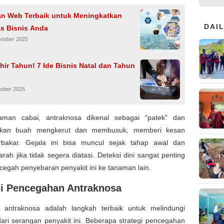
lan Web Terbaik untuk Meningkatkan
DAI
tas Bisnis Anda
ktober 2025
ir Tahun! 7 Ide Bisnis Natal dan Tahun
tober 2025
man cabai, antraknosa dikenal sebagai “patek” dan
kan buah mengkerut dan membusuk, memberi kesan
erbakar. Gejala ini bisa muncul sejak tahap awal dan
rah jika tidak segera diatasi. Deteksi dini sangat penting
egah penyebaran penyakit ini ke tanaman lain.
gi Pencegahan Antraknosa
antraknosa adalah langkah terbaik untuk melindungi
ari serangan penyakit ini. Beberapa strategi pencegahan