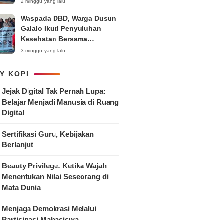
Anak
2 minggu yang lalu
Waspada DBD, Warga Dusun
Galalo Ikuti Penyuluhan
Kesehatan Bersama
Mahasiswa Pemberdayaan
3 minggu yang lalu
Masyarakat R-15 UNTAG
Surabaya 2026
Y KOPI
Jejak Digital Tak Pernah Lupa:
Belajar Menjadi Manusia di Ruang
Digital
Sertifikasi Guru, Kebijakan
Berlanjut
Beauty Privilege: Ketika Wajah
Menentukan Nilai Seseorang di
Mata Dunia
Menjaga Demokrasi Melalui
Partisipasi Mahasiswa