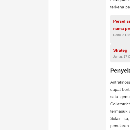
terkena pe
Perselis
nama pr
Rabu, 8 Ok
Strategi
Jumat, 17 
Penyeb
Antraknos
dapat ber
satu genu
Colletotr
termasuk a
Selain itu
penularan