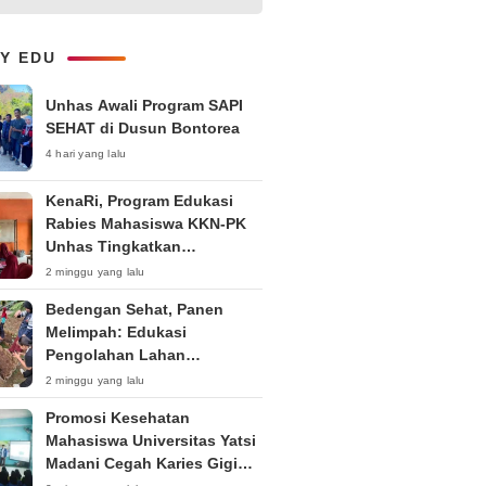
Layanan B2B dan Perluas
Jangkauan Bisnis
LY EDU
Unhas Awali Program SAPI
SEHAT di Dusun Bontorea
4 hari yang lalu
KenaRi, Program Edukasi
Rabies Mahasiswa KKN-PK
Unhas Tingkatkan
Kesadaran Siswa SD Negeri 4
2 minggu yang lalu
Maccorawalie
Bedengan Sehat, Panen
Melimpah: Edukasi
Pengolahan Lahan
Bedengan Organik bagi KWT
2 minggu yang lalu
dan Ibu PKK RT 04 RW 01
Promosi Kesehatan
Kelurahan Pakintelan
Mahasiswa Universitas Yatsi
Madani Cegah Karies Gigi