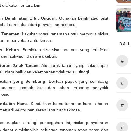
 dilakukan antara lain:
ih Benih atau Bibit Unggul
: Gunakan benih atau bibit
ehat dan bebas dari penyakit antraknosa.
i Tanaman
: Lakukan rotasi tanaman untuk memutus siklus
jamur penyebab antraknosa.
DAIL
asi Kebun
: Bersihkan sisa-sisa tanaman yang terinfeksi
ang jauh-jauh dari area kebun.
#
turan Jarak Tanam
: Atur jarak tanam yang cukup agar
asi udara baik dan kelembaban tidak terlalu tinggi.
pukan yang Seimbang
: Berikan pupuk yang seimbang
#
tanaman tumbuh kuat dan tahan terhadap penyakit
nosa.
ndalian Hama
: Kendalikan hama tanaman karena hama
#
menjadi vektor penularan jamur antraknosa.
nerapkan strategi pencegahan ini, risiko penyebaran
#
a dapat diminimalisir, sehingga tanaman tetap sehat dan