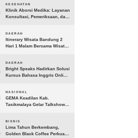
6
KESEHATAN
Klinik Aborsi Medika: Layanan
Konsultasi, Pemeriksaan, dan
Klinik Kuret di Jakarta Pusat
7
DAERAH
Itinerary Wisata Bandung 2
Hari 1 Malam Bersama Wisata
Happy
8
DAERAH
Bright Speaks Hadirkan Solusi
Kursus Bahasa Inggris Online
1-on-1 Interaktif untuk
Tingkatkan Kepercayaan Diri
9
NASIONAL
Bicara
GEMA Keadilan Kab.
Tasikmalaya Gelar Talkshow
Kepemudaan “Peran Strategis
Pemuda dalam Upaya Bela
10
BISNIS
Negara di Era Post-Truth”
Lima Tahun Berkembang,
Golden Black Coffee Perkuat