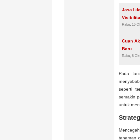
Jasa Ik
Visibili
Rabu, 15 O
Cuan Akh
Baru
Rabu, 8 Ok
Pada tana
menyebab
seperti t
semakin pa
untuk menc
Strate
Mencegah 
tanaman d