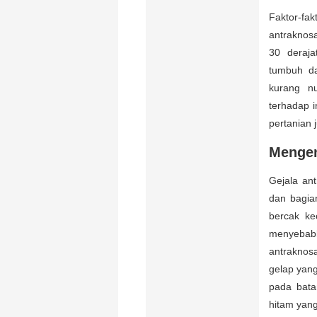
Faktor-f
antraknos
30 deraja
tumbuh da
kurang nu
terhadap i
pertanian 
Mengen
Gejala an
dan bagia
bercak ke
menyebab
antraknos
gelap yan
pada bata
hitam yang