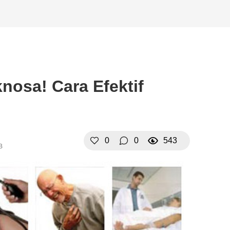
nosa! Cara Efektif
0
0
543
B