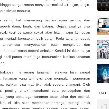
hingga sangat rentan menyebar melalui air hujan, angin,
n aktivitas manusia.
a sering kali menyerang bagian-bagian penting dari
eperti daun, buah, dan batang. Gejala awalnya bisa
rcak kecil berwarna coklat atau hitam, yang kemudian
g menjadi kerusakan lebih parah. Pada tanaman cabai,
a, antraknosa menyebabkan buah mengkerut dan
memberi kesan seperti terbakar. Kondisi ini tidak hanya
i hasil panen tetapi juga menurunkan kualitas tanaman
nen.
ntraknosa menyerang tanaman, efeknya bisa sangat
. Tanaman yang terinfeksi akan mengalami penurunan
tas, bahkan bisa mati jika tidak segera ditangani. Oleh
tu, penting untuk memahami cara pencegahan dan
DAIL
ian yang tepat agar tanaman tetap sehat dan optimal.
ikel ini, kita akan membahas berbagai strategi untuk
 antraknosa serta langkah-langkah perawatan pasca-