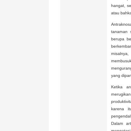
hangat, se
atau bahka
Antraknos
tanaman s
berupa be
berkemban
misalny
membusuk, 
mengurang
yang dipa
Ketika a
merugikan
produktivi
karena i
pengendal
Dalam art
mengatasi