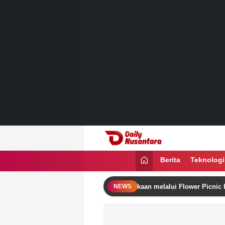
Lewati
ke
konten
Daily Nusantara
Menyajikan Fakta, Menginspirasi Ban
Berita
Teknologi
utera Rayakan Semangat Kemerdekaan melalui Flower Picnic by The Po
NEWS