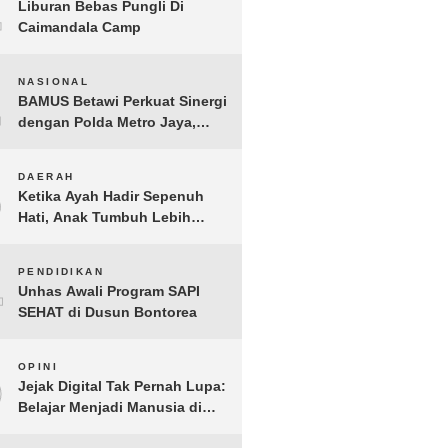
1
Liburan Bebas Pungli Di
Caimandala Camp
2
NASIONAL
BAMUS Betawi Perkuat Sinergi
dengan Polda Metro Jaya,
Tegaskan Komitmen Menjaga
Jakarta Aman, Damai, dan
3
DAERAH
Kondusif Jelang HUT ke-81
Ketika Ayah Hadir Sepenuh
Republik Indonesia
Hati, Anak Tumbuh Lebih
Berani: Kisah Hangat
BERGEMA di Palembang
4
PENDIDIKAN
Unhas Awali Program SAPI
SEHAT di Dusun Bontorea
5
OPINI
Jejak Digital Tak Pernah Lupa:
Belajar Menjadi Manusia di
Ruang Digital