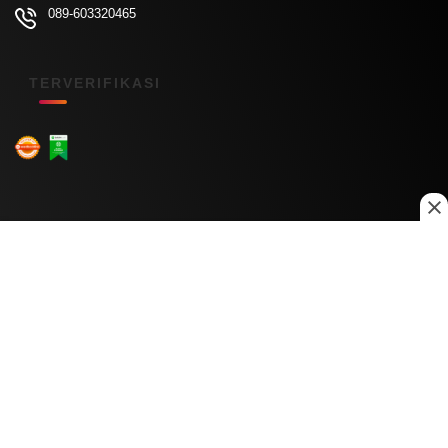
089-603320465
TERVERIFIKASI
Menu Kanal
Nasional
Daerah
Ekonomi
Pendidikan
Internasional
Hiburan
Olahraga
Teknologi
Keuangan
Menu Informasi
Tentang Kami
Redaksi
Kontak Kami
Kebijakan Privasi
Disclaimer
Pedoman Media Siber
Copyright © 2026 Daily Nusantara. All rights reserved.