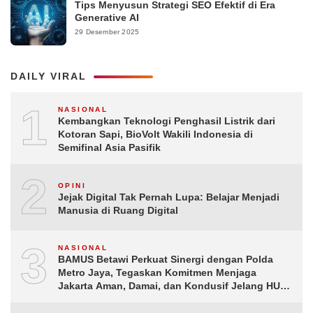
Tips Menyusun Strategi SEO Efektif di Era
Generative AI
29 Desember 2025
DAILY VIRAL
1
NASIONAL
Kembangkan Teknologi Penghasil Listrik dari
Kotoran Sapi, BioVolt Wakili Indonesia di
Semifinal Asia Pasifik
2
OPINI
Jejak Digital Tak Pernah Lupa: Belajar Menjadi
Manusia di Ruang Digital
3
NASIONAL
BAMUS Betawi Perkuat Sinergi dengan Polda
Metro Jaya, Tegaskan Komitmen Menjaga
Jakarta Aman, Damai, dan Kondusif Jelang HUT
ke-81 Republik Indonesia