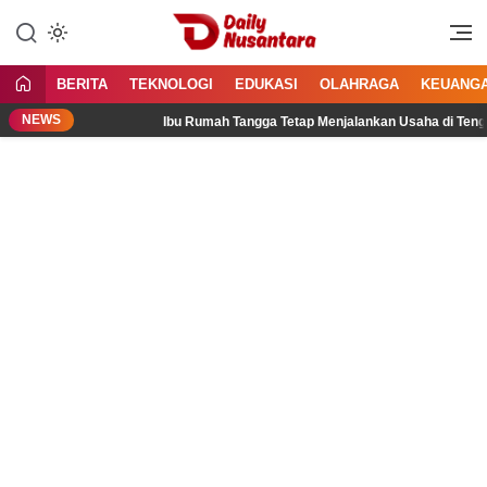
Lewati
ke
Menyajikan Fakta, Menginspirasi
Daily Nusantara
konten
Bangsa
BERITA
TEKNOLOGI
EDUKASI
OLAHRAGA
KEUANG
NEWS
is
Ibu Rumah Tangga Tetap Menjalankan Usaha di Tengah Ke