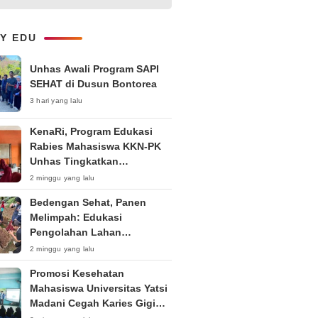
1-on-1 Interaktif untuk
Tingkatkan Kepercayaan Diri
Bicara
LY EDU
Unhas Awali Program SAPI
SEHAT di Dusun Bontorea
3 hari yang lalu
KenaRi, Program Edukasi
Rabies Mahasiswa KKN-PK
Unhas Tingkatkan
Kesadaran Siswa SD Negeri 4
2 minggu yang lalu
Maccorawalie
Bedengan Sehat, Panen
Melimpah: Edukasi
Pengolahan Lahan
Bedengan Organik bagi KWT
2 minggu yang lalu
dan Ibu PKK RT 04 RW 01
Promosi Kesehatan
Kelurahan Pakintelan
Mahasiswa Universitas Yatsi
Madani Cegah Karies Gigi