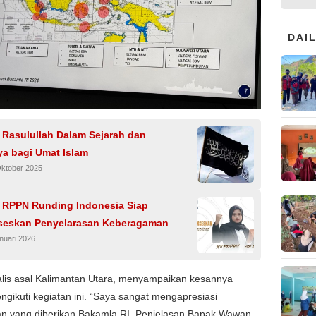
DAI
 Rasulullah Dalam Sejarah dan
a bagi Umat Islam
Oktober 2025
 RPPN Runding Indonesia Siap
eskan Penyelarasan Keberagaman
nuari 2026
nalis asal Kalimantan Utara, menyampaikan kesannya
ngikuti kegiatan ini. “Saya sangat mengapresiasi
n yang diberikan Bakamla RI. Penjelasan Bapak Wawan