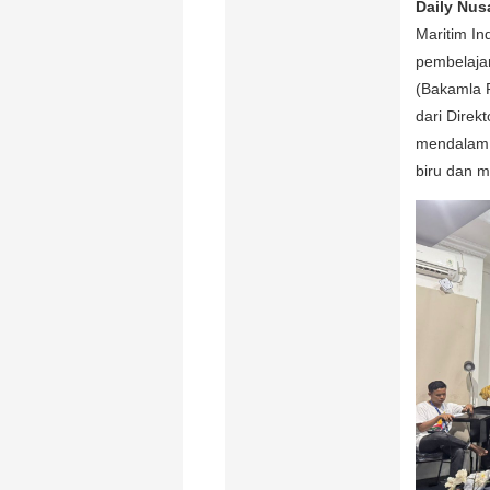
Daily Nus
Maritim I
pembelaja
(Bakamla 
dari Direk
mendalam 
biru dan me