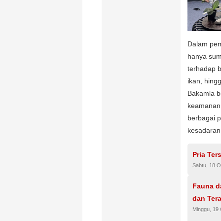
Dalam pem
hanya sumb
terhadap 
ikan, hing
Bakamla b
keamanan 
berbagai 
kesadaran
Pria Ter
Sabtu, 18 O
Fauna d
dan Ter
Minggu, 19