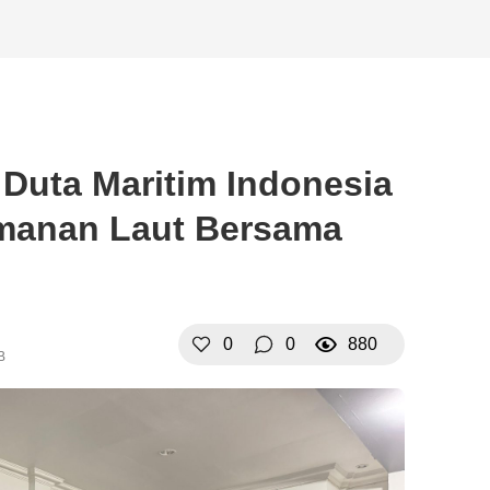
 Duta Maritim Indonesia
amanan Laut Bersama
0
0
880
B