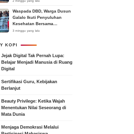
Anak
2 minggu yang lalu
Waspada DBD, Warga Dusun
Galalo Ikuti Penyuluhan
Kesehatan Bersama
Mahasiswa Pemberdayaan
3 minggu yang lalu
Masyarakat R-15 UNTAG
Surabaya 2026
Y KOPI
Jejak Digital Tak Pernah Lupa:
Belajar Menjadi Manusia di Ruang
Digital
Sertifikasi Guru, Kebijakan
Berlanjut
Beauty Privilege: Ketika Wajah
Menentukan Nilai Seseorang di
Mata Dunia
Menjaga Demokrasi Melalui
Partisipasi Mahasiswa