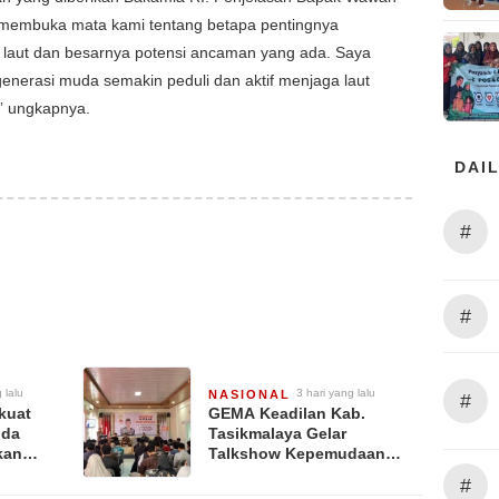
embuka mata kami tentang betapa pentingnya
laut dan besarnya potensi ancaman yang ada. Saya
enerasi muda semakin peduli dan aktif menjaga laut
” ungkapnya.
DAIL
#
#
 lalu
3 hari yang lalu
NASIONAL
#
kuat
GEMA Keadilan Kab.
lda
Tasikmalaya Gelar
kan
Talkshow Kepemudaan
a
“Peran Strategis Pemuda
#
ai, dan
dalam Upaya Bela Negara