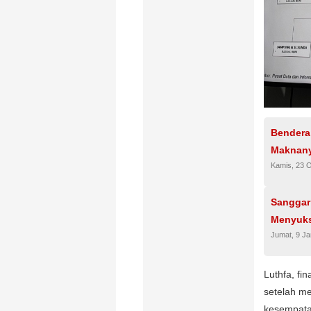
Bendera
Maknany
Kamis, 23 
Sanggar
Menyuks
Jumat, 9 Ja
Luthfa, fi
setelah me
kesempata