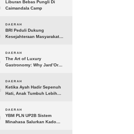
1
Liburan Bebas Pungli Di
Caimandala Camp
2
DAERAH
BRI Peduli Dukung
Kesejahteraan Masyarakat
Lewat Bantuan Sembako di
Probolinggo
3
DAERAH
The Art of Luxury
Gastronomy: Why Jard’Or
defines the Best Fine Dining
in Nusa Dua
4
DAERAH
Ketika Ayah Hadir Sepenuh
Hati, Anak Tumbuh Lebih
Berani: Kisah Hangat
BERGEMA di Palembang
5
DAERAH
YBM PLN UP2B Sistem
Minahasa Salurkan Kado
Muharram 1448 H bagi 45