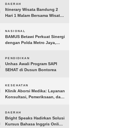
Anak Yatim dan Dhuafa
6
DAERAH
Tomohon
Itinerary Wisata Bandung 2
Hari 1 Malam Bersama Wisata
Happy
7
NASIONAL
BAMUS Betawi Perkuat Sinergi
dengan Polda Metro Jaya,
Tegaskan Komitmen Menjaga
Jakarta Aman, Damai, dan
8
PENDIDIKAN
Kondusif Jelang HUT ke-81
Unhas Awali Program SAPI
Republik Indonesia
SEHAT di Dusun Bontorea
9
KESEHATAN
Klinik Aborsi Medika: Layanan
Konsultasi, Pemeriksaan, dan
Klinik Kuret di Jakarta Pusat
10
DAERAH
Bright Speaks Hadirkan Solusi
Kursus Bahasa Inggris Online