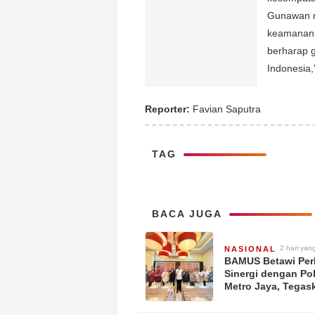
Gunawan m
keamanan 
berharap g
Indonesia,
Reporter:
Favian Saputra
TAG
BACA JUGA
2 hari yang
NASIONAL
BAMUS Betawi Per
Sinergi dengan Po
Metro Jaya, Tegas
Komitmen Menjag
Jakarta Aman, Dam