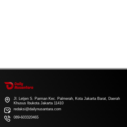
Jl. Letjen S. Parman Kec. Palmerah, Kota Jakarta Barat, Daerah
Khusus Ibukota Jakarta 11410
redaksi@dailynusantara.com
089-603320465