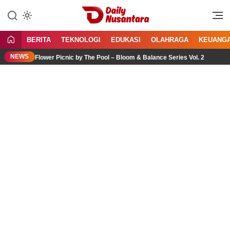
Lewati
ke
Menyajikan Fakta, Menginspirasi
Daily Nusantara
konten
Bangsa
BERITA
TEKNOLOGI
EDUKASI
OLAHRAGA
KEUANG
NEWS
lui Flower Picnic by The Pool – Bloom & Balance Series Vol. 2