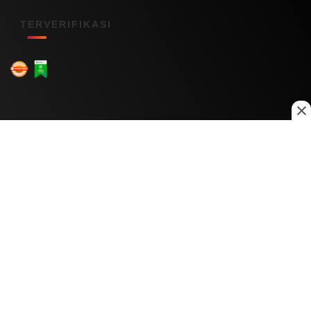
TERVERIFIKASI
Menu Kanal
Nasional
Daerah
Ekonomi
Pendidikan
Internasional
Hiburan
Olahraga
Teknologi
Keuangan
Menu Informasi
Tentang Kami
Redaksi
Kontak Kami
Kebijakan Privasi
Disclaimer
Pedoman Media Siber
Copyright © 2026 Daily Nusantara. All rights reserved.
© 2026
PT Digital Kreator Nusantara
0
0
1103