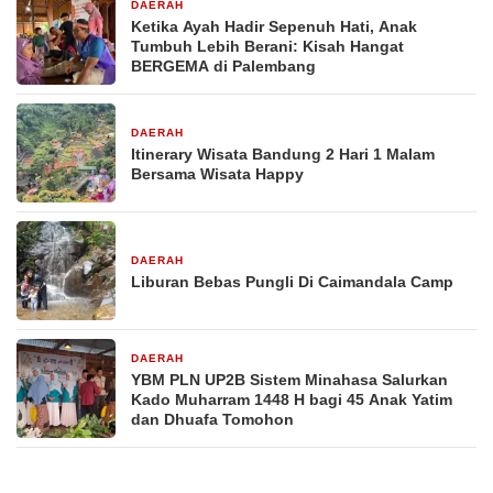
DAERAH
6 hari yang lalu
Ketika Ayah Hadir Sepenuh Hati, Anak
Tumbuh Lebih Berani: Kisah Hangat
BERGEMA di Palembang
DAERAH
1 minggu yang lalu
Itinerary Wisata Bandung 2 Hari 1 Malam
Bersama Wisata Happy
DAERAH
1 minggu yang lalu
Liburan Bebas Pungli Di Caimandala Camp
DAERAH
1 minggu yang lalu
YBM PLN UP2B Sistem Minahasa Salurkan
Kado Muharram 1448 H bagi 45 Anak Yatim
dan Dhuafa Tomohon