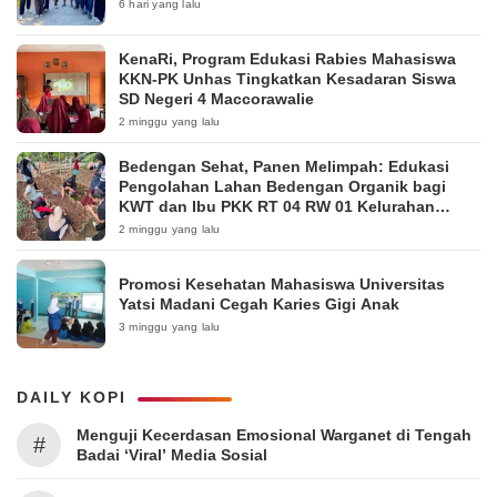
6 hari yang lalu
KenaRi, Program Edukasi Rabies Mahasiswa
KKN-PK Unhas Tingkatkan Kesadaran Siswa
SD Negeri 4 Maccorawalie
2 minggu yang lalu
Bedengan Sehat, Panen Melimpah: Edukasi
Pengolahan Lahan Bedengan Organik bagi
KWT dan Ibu PKK RT 04 RW 01 Kelurahan
Pakintelan
2 minggu yang lalu
Promosi Kesehatan Mahasiswa Universitas
Yatsi Madani Cegah Karies Gigi Anak
3 minggu yang lalu
DAILY KOPI
Menguji Kecerdasan Emosional Warganet di Tengah
#
Badai ‘Viral’ Media Sosial