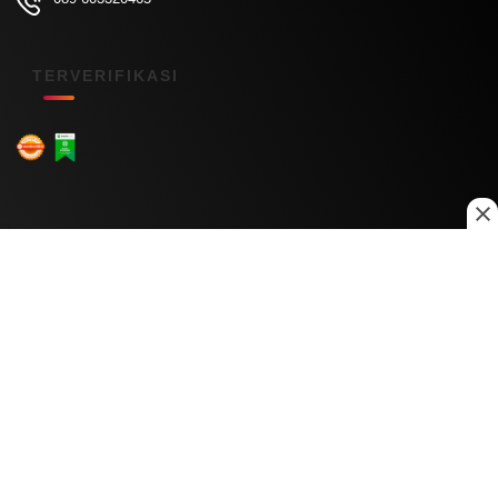
TERVERIFIKASI
Menu Kanal
Nasional
Daerah
Ekonomi
Pendidikan
Internasional
Hiburan
Olahraga
Teknologi
Keuangan
Menu Informasi
Tentang Kami
Redaksi
Kontak Kami
Kebijakan Privasi
Disclaimer
Pedoman Media Siber
Copyright © 2026 Daily Nusantara. All rights reserved.
© 2026
PT Digital Kreator Nusantara