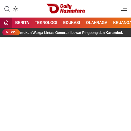
Lewati
ke
Menyajikan Fakta, Menginspirasi
Daily Nusantara
konten
Bangsa
BERITA
TEKNOLOGI
EDUKASI
OLAHRAGA
KEUANG
NEWS
, Pertemukan Warga Lintas Generasi Lewat Pingpong dan Karambol.