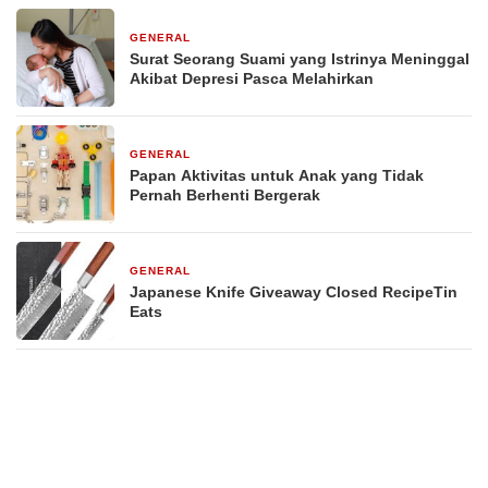
GENERAL
29 Desember 2025
Surat Seorang Suami yang Istrinya Meninggal
Akibat Depresi Pasca Melahirkan
GENERAL
29 Desember 2025
Papan Aktivitas untuk Anak yang Tidak
Pernah Berhenti Bergerak
GENERAL
29 Desember 2025
Japanese Knife Giveaway Closed RecipeTin
Eats