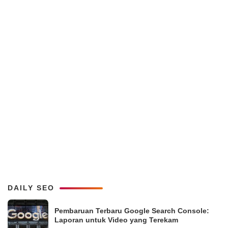
DAILY SEO
Pembaruan Terbaru Google Search Console:
Laporan untuk Video yang Terekam