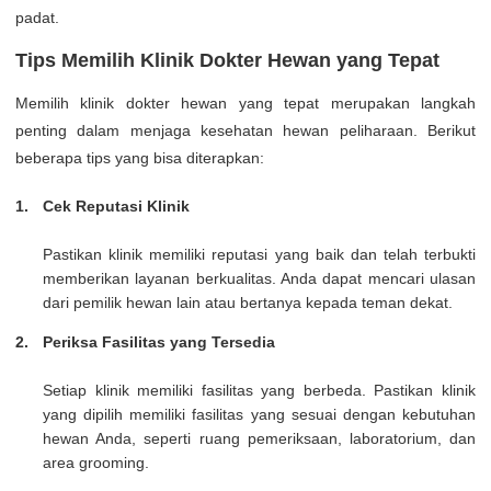
padat.
Tips Memilih Klinik Dokter Hewan yang Tepat
Memilih klinik dokter hewan yang tepat merupakan langkah
penting dalam menjaga kesehatan hewan peliharaan. Berikut
beberapa tips yang bisa diterapkan:
Cek Reputasi Klinik
Pastikan klinik memiliki reputasi yang baik dan telah terbukti
memberikan layanan berkualitas. Anda dapat mencari ulasan
dari pemilik hewan lain atau bertanya kepada teman dekat.
Periksa Fasilitas yang Tersedia
Setiap klinik memiliki fasilitas yang berbeda. Pastikan klinik
yang dipilih memiliki fasilitas yang sesuai dengan kebutuhan
hewan Anda, seperti ruang pemeriksaan, laboratorium, dan
area grooming.