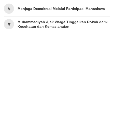
#
Menjaga Demokrasi Melalui Partisipasi Mahasiswa
Muhammadiyah Ajak Warga Tinggalkan Rokok demi
#
Kesehatan dan Kemaslahatan