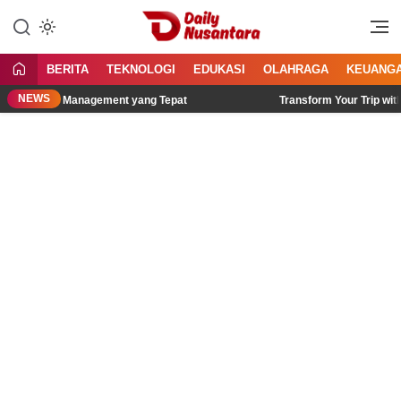
Lewati
ke
Menyajikan Fakta, Menginspirasi
Daily Nusantara
konten
Bangsa
BERITA
TEKNOLOGI
EDUKASI
OLAHRAGA
KEUANG
NEWS
S Fleet Management yang Tepat
Transform Your Trip with These