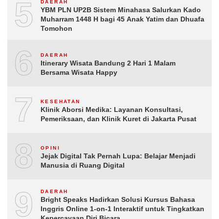
5
DAERAH
YBM PLN UP2B Sistem Minahasa Salurkan Kado
Muharram 1448 H bagi 45 Anak Yatim dan Dhuafa
Tomohon
6
DAERAH
Itinerary Wisata Bandung 2 Hari 1 Malam
Bersama Wisata Happy
7
KESEHATAN
Klinik Aborsi Medika: Layanan Konsultasi,
Pemeriksaan, dan Klinik Kuret di Jakarta Pusat
8
OPINI
Jejak Digital Tak Pernah Lupa: Belajar Menjadi
Manusia di Ruang Digital
9
DAERAH
Bright Speaks Hadirkan Solusi Kursus Bahasa
Inggris Online 1-on-1 Interaktif untuk Tingkatkan
Kepercayaan Diri Bicara