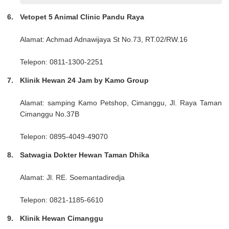
Vetopet 5 Animal Clinic Pandu Raya
Alamat: Achmad Adnawijaya St No.73, RT.02/RW.16
Telepon: 0811-1300-2251
Klinik Hewan 24 Jam by Kamo Group
Alamat: samping Kamo Petshop, Cimanggu, Jl. Raya Taman
Cimanggu No.37B
Telepon: 0895-4049-49070
Satwagia Dokter Hewan Taman Dhika
Alamat: Jl. RE. Soemantadiredja
Telepon: 0821-1185-6610
Klinik Hewan Cimanggu