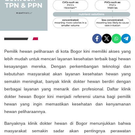
Pemilik hewan peliharaan di kota Bogor kini memiliki akses yang
lebih mudah untuk mencari layanan kesehatan terbaik bagi hewan
kesayangan mereka. Dengan perkembangan teknologi dan
kebutuhan masyarakat akan layanan kesehatan hewan yang
semakin meningkat, banyak klinik dokter hewan berdiri dengan
berbagai layanan yang menarik dan profesional. Daftar klinik
dokter hewan Bogor kini menjadi referensi utama bagi pemilik
hewan yang ingin memastikan kesehatan dan kenyamanan
hewan peliharaannya.
Banyaknya klinik dokter hewan di Bogor menunjukkan bahwa
masyarakat semakin sadar akan pentingnya perawatan