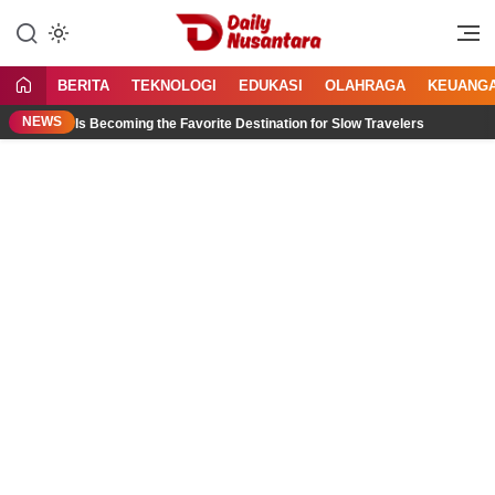
Lewati
ke
Menyajikan Fakta, Menginspirasi
Daily Nusantara
konten
Bangsa
BERITA
TEKNOLOGI
EDUKASI
OLAHRAGA
KEUANG
NEWS
 Bali Is Becoming the Favorite Destination for Slow Travelers