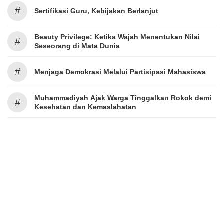
#
Sertifikasi Guru, Kebijakan Berlanjut
Beauty Privilege: Ketika Wajah Menentukan Nilai
#
Seseorang di Mata Dunia
#
Menjaga Demokrasi Melalui Partisipasi Mahasiswa
Muhammadiyah Ajak Warga Tinggalkan Rokok demi
#
Kesehatan dan Kemaslahatan