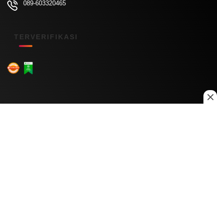
089-603320465
TERVERIFIKASI
Menu Kanal
Nasional
Daerah
Ekonomi
Pendidikan
Internasional
Hiburan
Olahraga
Teknologi
Keuangan
Menu Informasi
Tentang Kami
Redaksi
Kontak Kami
Kebijakan Privasi
Disclaimer
Pedoman Media Siber
Copyright © 2026 Daily Nusantara. All rights reserved.