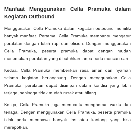
Manfaat Menggunakan Cella Pramuka dalam
Kegiatan Outbound
Menggunakan Cella Pramuka dalam kegiatan outbound memiliki
banyak manfaat. Pertama, Cella Pramuka membantu mengatur
peralatan dengan lebih rapi dan efisien. Dengan menggunakan
Cella Pramuka, peserta pramuka dapat dengan mudah
menemukan peralatan yang dibutuhkan tanpa perlu mencari-cari.
Kedua, Cella Pramuka memberikan rasa aman dan nyaman
selama kegiatan berlangsung. Dengan menggunakan Cella
Pramuka, peralatan dapat disimpan dalam kondisi yang lebih
terjaga, sehingga tidak mudah rusak atau hilang.
Ketiga, Cella Pramuka juga membantu menghemat waktu dan
tenaga. Dengan menggunakan Cella Pramuka, peserta pramuka
tidak perlu membawa banyak tas atau kantong yang bisa
merepotkan.