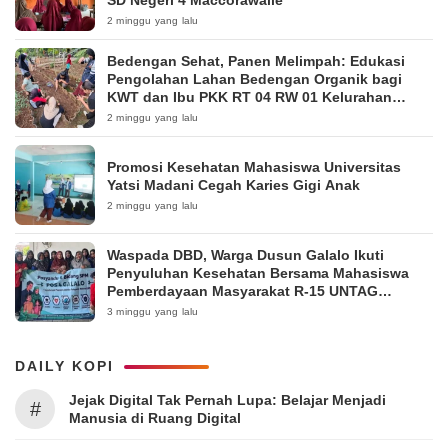
SD Negeri 4 Maccorawalie
2 minggu yang lalu
Bedengan Sehat, Panen Melimpah: Edukasi
Pengolahan Lahan Bedengan Organik bagi
KWT dan Ibu PKK RT 04 RW 01 Kelurahan
Pakintelan
2 minggu yang lalu
Promosi Kesehatan Mahasiswa Universitas
Yatsi Madani Cegah Karies Gigi Anak
2 minggu yang lalu
Waspada DBD, Warga Dusun Galalo Ikuti
Penyuluhan Kesehatan Bersama Mahasiswa
Pemberdayaan Masyarakat R-15 UNTAG
Surabaya 2026
3 minggu yang lalu
DAILY KOPI
Jejak Digital Tak Pernah Lupa: Belajar Menjadi
#
Manusia di Ruang Digital