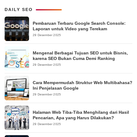
DAILY SEO
Pembaruan Terbaru Google Search Console:
Laporan untuk Video yang Terekam
29 Desember 2025
Mengenal Berbagai Tujuan SEO untuk Bisnis,
karena SEO Bukan Cuma Demi Ranking
29 Desember 2025
Cara Mempermudah Struktur Web Multibahasa?
Ini Penjelasan Google
29 Desember 2025
Halaman Web Tiba-Tiba Menghilang dari Hasil
Pencarian, Apa yang Harus Dilakukan?
29 Desember 2025