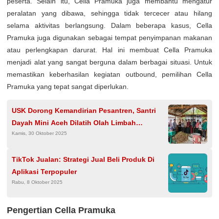
peserta. Selain itu, Cella Pramuka juga membantu mengatur
peralatan yang dibawa, sehingga tidak tercecer atau hilang
selama aktivitas berlangsung. Dalam beberapa kasus, Cella
Pramuka juga digunakan sebagai tempat penyimpanan makanan
atau perlengkapan darurat. Hal ini membuat Cella Pramuka
menjadi alat yang sangat berguna dalam berbagai situasi. Untuk
memastikan keberhasilan kegiatan outbound, pemilihan Cella
Pramuka yang tepat sangat diperlukan.
USK Dorong Kemandirian Pesantren, Santri
Dayah Mini Aceh Dilatih Olah Limbah
Kamis, 30 Oktober 2025
Pertanian Jadi Pakan Ternak Fermentasi
TikTok Jualan: Strategi Jual Beli Produk Di
Aplikasi Terpopuler
Rabu, 8 Oktober 2025
Pengertian Cella Pramuka