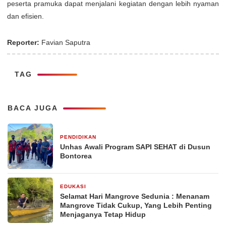
peserta pramuka dapat menjalani kegiatan dengan lebih nyaman
dan efisien.
Reporter:
Favian Saputra
TAG
BACA JUGA
PENDIDIKAN
4 hari yang lalu
Unhas Awali Program SAPI SEHAT di Dusun
Bontorea
EDUKASI
2 minggu yang lalu
Selamat Hari Mangrove Sedunia : Menanam
Mangrove Tidak Cukup, Yang Lebih Penting
Menjaganya Tetap Hidup