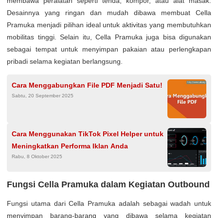
membawa peralatan seperti tenda, kompor, atau alat masak.
Desainnya yang ringan dan mudah dibawa membuat Cella
Pramuka menjadi pilihan ideal untuk aktivitas yang membutuhkan
mobilitas tinggi. Selain itu, Cella Pramuka juga bisa digunakan
sebagai tempat untuk menyimpan pakaian atau perlengkapan
pribadi selama kegiatan berlangsung.
Cara Menggabungkan File PDF Menjadi Satu!
Sabtu, 20 September 2025
Cara Menggunakan TikTok Pixel Helper untuk
Meningkatkan Performa Iklan Anda
Rabu, 8 Oktober 2025
Fungsi Cella Pramuka dalam Kegiatan Outbound
Fungsi utama dari Cella Pramuka adalah sebagai wadah untuk
menyimpan barang-barang yang dibawa selama kegiatan