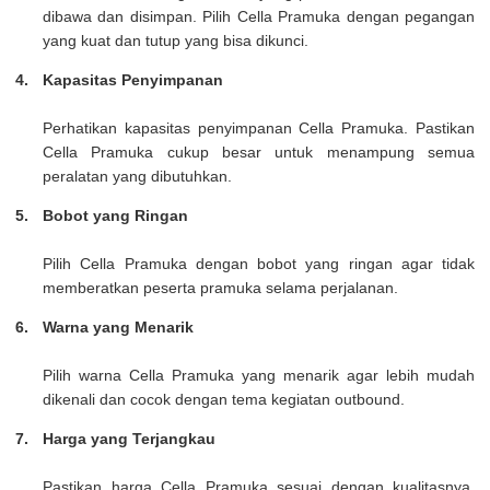
dibawa dan disimpan. Pilih Cella Pramuka dengan pegangan
yang kuat dan tutup yang bisa dikunci.
Kapasitas Penyimpanan
Perhatikan kapasitas penyimpanan Cella Pramuka. Pastikan
Cella Pramuka cukup besar untuk menampung semua
peralatan yang dibutuhkan.
Bobot yang Ringan
Pilih Cella Pramuka dengan bobot yang ringan agar tidak
memberatkan peserta pramuka selama perjalanan.
Warna yang Menarik
Pilih warna Cella Pramuka yang menarik agar lebih mudah
dikenali dan cocok dengan tema kegiatan outbound.
Harga yang Terjangkau
Pastikan harga Cella Pramuka sesuai dengan kualitasnya.