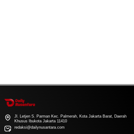
Jl. Letjen S. Parman Kec. Palmerah, Kota Jakarta Barat, Daerah
Khusus Ibukota Jakarta 11410
redaksi@dailynusantara.com