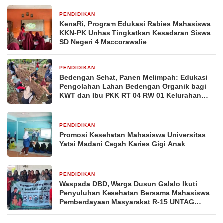
PENDIDIKAN
2 minggu yang lalu
KenaRi, Program Edukasi Rabies Mahasiswa
KKN-PK Unhas Tingkatkan Kesadaran Siswa
SD Negeri 4 Maccorawalie
PENDIDIKAN
2 minggu yang lalu
Bedengan Sehat, Panen Melimpah: Edukasi
Pengolahan Lahan Bedengan Organik bagi
KWT dan Ibu PKK RT 04 RW 01 Kelurahan
Pakintelan
PENDIDIKAN
2 minggu yang lalu
Promosi Kesehatan Mahasiswa Universitas
Yatsi Madani Cegah Karies Gigi Anak
PENDIDIKAN
3 minggu yang lalu
Waspada DBD, Warga Dusun Galalo Ikuti
Penyuluhan Kesehatan Bersama Mahasiswa
Pemberdayaan Masyarakat R-15 UNTAG
Surabaya 2026