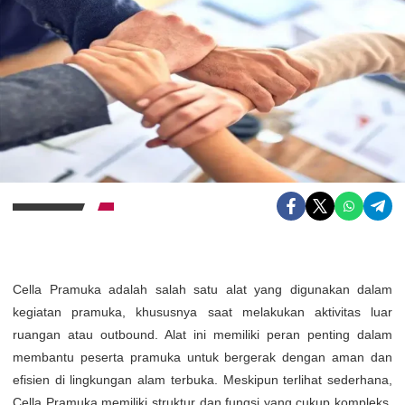
Cella Pramuka adalah salah satu alat yang digunakan dalam
kegiatan pramuka, khususnya saat melakukan aktivitas luar
ruangan atau outbound. Alat ini memiliki peran penting dalam
membantu peserta pramuka untuk bergerak dengan aman dan
efisien di lingkungan alam terbuka. Meskipun terlihat sederhana,
Cella Pramuka memiliki struktur dan fungsi yang cukup kompleks.