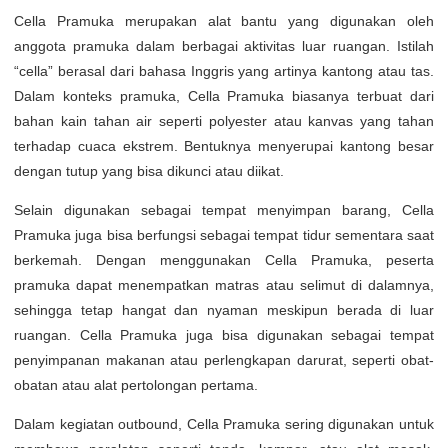
Cella Pramuka merupakan alat bantu yang digunakan oleh
anggota pramuka dalam berbagai aktivitas luar ruangan. Istilah
“cella” berasal dari bahasa Inggris yang artinya kantong atau tas.
Dalam konteks pramuka, Cella Pramuka biasanya terbuat dari
bahan kain tahan air seperti polyester atau kanvas yang tahan
terhadap cuaca ekstrem. Bentuknya menyerupai kantong besar
dengan tutup yang bisa dikunci atau diikat.
Selain digunakan sebagai tempat menyimpan barang, Cella
Pramuka juga bisa berfungsi sebagai tempat tidur sementara saat
berkemah. Dengan menggunakan Cella Pramuka, peserta
pramuka dapat menempatkan matras atau selimut di dalamnya,
sehingga tetap hangat dan nyaman meskipun berada di luar
ruangan. Cella Pramuka juga bisa digunakan sebagai tempat
penyimpanan makanan atau perlengkapan darurat, seperti obat-
obatan atau alat pertolongan pertama.
Dalam kegiatan outbound, Cella Pramuka sering digunakan untuk