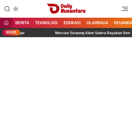
Lewati
ke
Menyajikan Fakta, Menginspirasi
Daily Nusantara
konten
Bangsa
BERITA
TEKNOLOGI
EDUKASI
OLAHRAGA
KEUANG
NEWS
Didengar
Mercure Serpong Alam Sutera Rayakan Semangat Kem