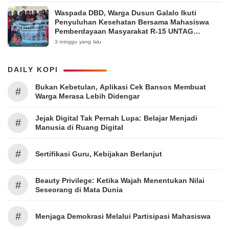
Waspada DBD, Warga Dusun Galalo Ikuti
Penyuluhan Kesehatan Bersama Mahasiswa
Pemberdayaan Masyarakat R-15 UNTAG
Surabaya 2026
3 minggu yang lalu
DAILY KOPI
Bukan Kebetulan, Aplikasi Cek Bansos Membuat
#
Warga Merasa Lebih Didengar
Jejak Digital Tak Pernah Lupa: Belajar Menjadi
#
Manusia di Ruang Digital
#
Sertifikasi Guru, Kebijakan Berlanjut
Beauty Privilege: Ketika Wajah Menentukan Nilai
#
Seseorang di Mata Dunia
#
Menjaga Demokrasi Melalui Partisipasi Mahasiswa