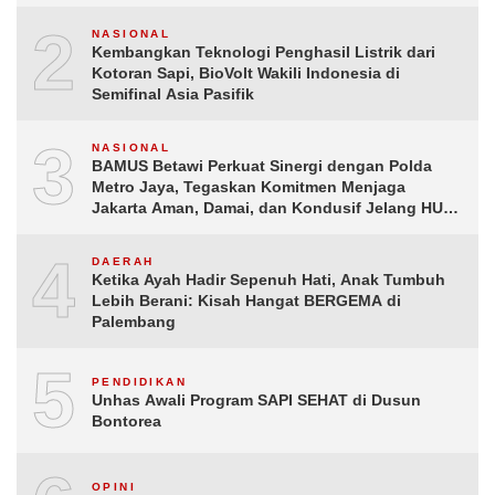
2
NASIONAL
Kembangkan Teknologi Penghasil Listrik dari
Kotoran Sapi, BioVolt Wakili Indonesia di
Semifinal Asia Pasifik
3
NASIONAL
BAMUS Betawi Perkuat Sinergi dengan Polda
Metro Jaya, Tegaskan Komitmen Menjaga
Jakarta Aman, Damai, dan Kondusif Jelang HUT
ke-81 Republik Indonesia
4
DAERAH
Ketika Ayah Hadir Sepenuh Hati, Anak Tumbuh
Lebih Berani: Kisah Hangat BERGEMA di
Palembang
5
PENDIDIKAN
Unhas Awali Program SAPI SEHAT di Dusun
Bontorea
OPINI