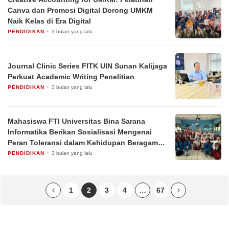
Canva dan Promosi Digital Dorong UMKM
Naik Kelas di Era Digital
PENDIDIKAN
3 bulan yang lalu
Journal Clinic Series FITK UIN Sunan Kalijaga
Perkuat Academic Writing Penelitian
PENDIDIKAN
3 bulan yang lalu
Mahasiswa FTI Universitas Bina Sarana
Informatika Berikan Sosialisasi Mengenai
Peran Toleransi dalam Kehidupan Beragama
yang Inklusif, Damai, dan saling Menghormati
PENDIDIKAN
3 bulan yang lalu
1
2
3
4
…
67