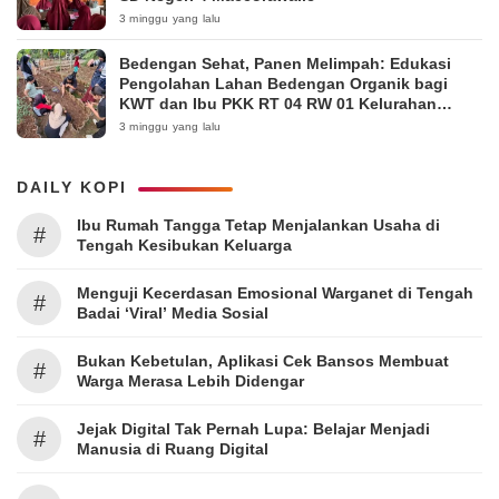
3 minggu yang lalu
Bedengan Sehat, Panen Melimpah: Edukasi
Pengolahan Lahan Bedengan Organik bagi
KWT dan Ibu PKK RT 04 RW 01 Kelurahan
Pakintelan
3 minggu yang lalu
DAILY KOPI
Ibu Rumah Tangga Tetap Menjalankan Usaha di
#
Tengah Kesibukan Keluarga
Menguji Kecerdasan Emosional Warganet di Tengah
#
Badai ‘Viral’ Media Sosial
Bukan Kebetulan, Aplikasi Cek Bansos Membuat
#
Warga Merasa Lebih Didengar
Jejak Digital Tak Pernah Lupa: Belajar Menjadi
#
Manusia di Ruang Digital