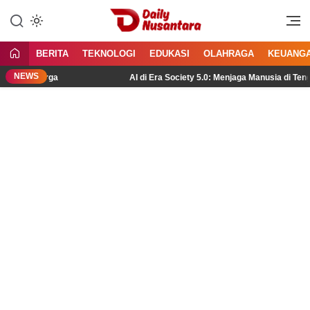
Lewati
ke
Menyajikan Fakta, Menginspirasi
Daily Nusantara
konten
Bangsa
BERITA
TEKNOLOGI
EDUKASI
OLAHRAGA
KEUANG
NEWS
Keluarga
AI di Era Society 5.0: Menjaga Manusia di Tengah Te