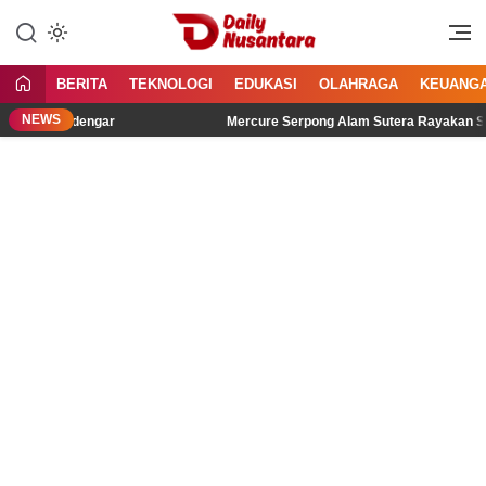
Lewati
ke
Menyajikan Fakta, Menginspirasi
Daily Nusantara
konten
Bangsa
BERITA
TEKNOLOGI
EDUKASI
OLAHRAGA
KEUANG
NEWS
bih Didengar
Mercure Serpong Alam Sutera Rayakan Semangat